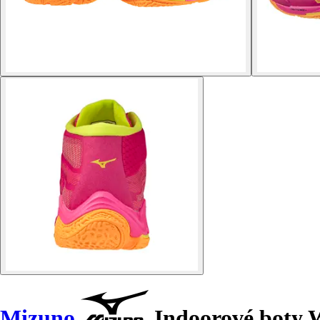
Mizuno
Indoorové boty W