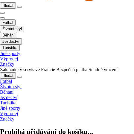
Hledat
Fotbal
Životní styl
Běhání
Jezdectví
Turistika
Jiné sporty
Výprodej
Značky
Zákaznický servis ve Francie
Bezpečná platba
Snadné vracení
Hledat
Fotbal
Životní styl
Běhání
Jezdectví
Turistika
Jiné sporty
Výprodej
Značky
Probíhá přidávání do košíku...