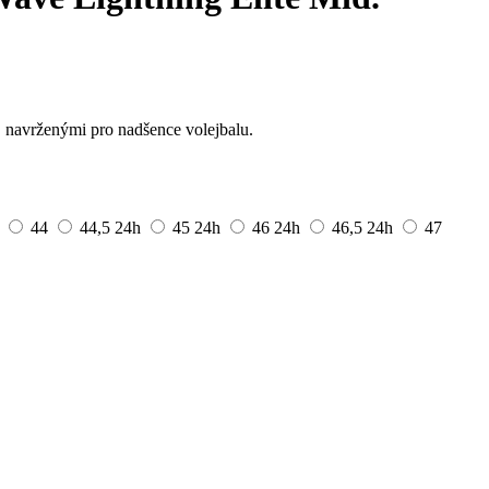
, navrženými pro nadšence volejbalu.
44
44,5
24h
45
24h
46
24h
46,5
24h
47