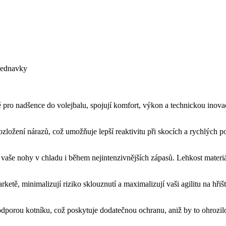
bjednavky
 pro nadšence do volejbalu, spojují komfort, výkon a technickou inov
ožení nárazů, což umožňuje lepší reaktivitu při skocích a rychlých poh
je vaše nohy v chladu i během nejintenzivnějších zápasů. Lehkost mate
etě, minimalizují riziko sklouznutí a maximalizují vaši agilitu na hřišt
orou kotníku, což poskytuje dodatečnou ochranu, aniž by to ohrozilo 