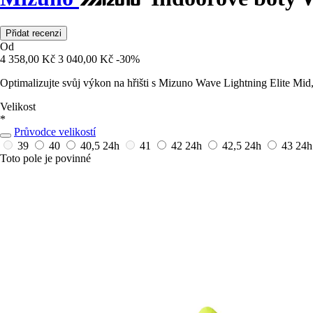
Přidat recenzi
Od
4 358,00 Kč
3 040,00 Kč
-30%
Optimalizujte svůj výkon na hřišti s Mizuno Wave Lightning Elite Mid
Velikost
*
Průvodce velikostí
39
40
40,5
24h
41
42
24h
42,5
24h
43
24h
Toto pole je povinné