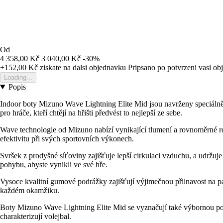
Od
4 358,00 Kč
3 040,00 Kč
-30%
+152,00 Kč
ziskate na dalsi objednavku
Pripsano po potvrzeni vasi o
Loading...
Popis
Indoor boty Mizuno Wave Lightning Elite Mid jsou navrženy speciálně
pro hráče, kteří chtějí na hřišti předvést to nejlepší ze sebe.
Wave technologie od Mizuno nabízí vynikající tlumení a rovnoměrné rozl
efektivitu při svých sportovních výkonech.
Svršek z prodyšné síťoviny zajišťuje lepší cirkulaci vzduchu, a udržu
pohybu, abyste vynikli ve své hře.
Vysoce kvalitní gumové podrážky zajišťují výjimečnou přilnavost na park
každém okamžiku.
Boty Mizuno Wave Lightning Elite Mid se vyznačují také výbornou podp
charakterizují volejbal.