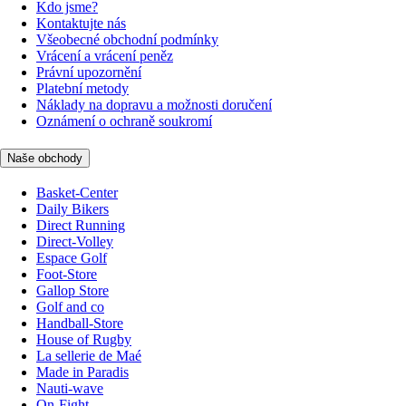
Kdo jsme?
Kontaktujte nás
Všeobecné obchodní podmínky
Vrácení a vrácení peněz
Právní upozornění
Platební metody
Náklady na dopravu a možnosti doručení
Oznámení o ochraně soukromí
Naše obchody
Basket-Center
Daily Bikers
Direct Running
Direct-Volley
Espace Golf
Foot-Store
Gallop Store
Golf and co
Handball-Store
House of Rugby
La sellerie de Maé
Made in Paradis
Nauti-wave
On-Fight