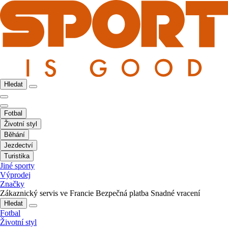
Hledat
Fotbal
Životní styl
Běhání
Jezdectví
Turistika
Jiné sporty
Výprodej
Značky
Zákaznický servis ve Francie
Bezpečná platba
Snadné vracení
Hledat
Fotbal
Životní styl