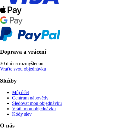
Doprava a vrácení
30 dní na rozmyšlenou
Vraťte svou objednávku
Služby
Můj účet
Centrum nápovědy
Sledovat mou objednávku
Vrátit mou objednávku
Kódy slev
O nás