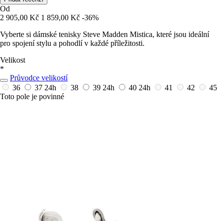
Od
2 905,00 Kč
1 859,00 Kč
-36%
Vyberte si dámské tenisky Steve Madden Mistica, které jsou ideální
pro spojení stylu a pohodlí v každé příležitosti.
Velikost
*
Průvodce velikostí
36
37
24h
38
39
24h
40
24h
41
42
45
Toto pole je povinné