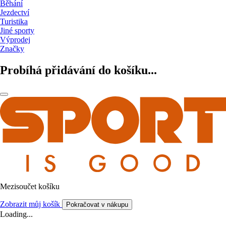
Běhání
Jezdectví
Turistika
Jiné sporty
Výprodej
Značky
Probíhá přidávání do košíku...
Mezisoučet košíku
Zobrazit můj košík
Pokračovat v nákupu
Loading...