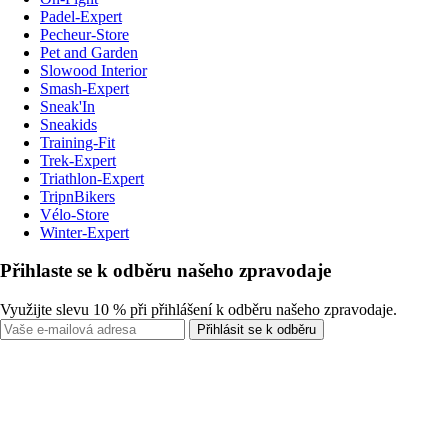
Padel-Expert
Pecheur-Store
Pet and Garden
Slowood Interior
Smash-Expert
Sneak'In
Sneakids
Training-Fit
Trek-Expert
Triathlon-Expert
TripnBikers
Vélo-Store
Winter-Expert
Přihlaste se k odběru našeho zpravodaje
Využijte slevu 10 % při přihlášení k odběru našeho zpravodaje.
Přihlásit se k odběru