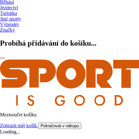
Běhání
Jezdectví
Turistika
Jiné sporty
Výprodej
Značky
Probíhá přidávání do košíku...
Mezisoučet košíku
Zobrazit můj košík
Pokračovat v nákupu
Loading...