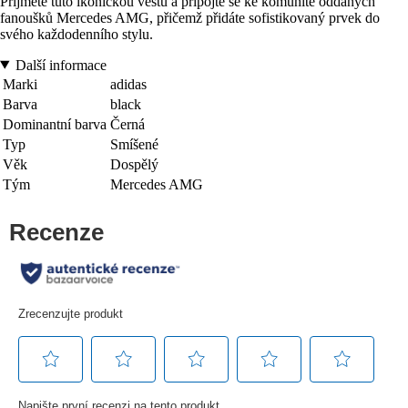
Přijměte tuto ikonickou vestu a připojte se ke komunitě oddaných
fanoušků Mercedes AMG, přičemž přidáte sofistikovaný prvek do
svého každodenního stylu.
Další informace
Marki
adidas
Barva
black
Dominantní barva
Černá
Typ
Smíšené
Věk
Dospělý
Tým
Mercedes AMG