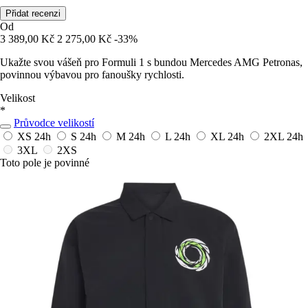
Přidat recenzi
Od
3 389,00 Kč
2 275,00 Kč
-33%
Ukažte svou vášeň pro Formuli 1 s bundou Mercedes AMG Petronas,
povinnou výbavou pro fanoušky rychlosti.
Velikost
*
Průvodce velikostí
XS
24h
S
24h
M
24h
L
24h
XL
24h
2XL
24h
3XL
2XS
Toto pole je povinné