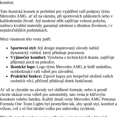
komfort.
Tato ikonická kousek je perfektní pro vyjádření vaší podpory týmu
Mercedes AMG, ať už na okruhu, při sportovních událostech nebo v
každodenním životě. Její moderní střih zajišťuje volnost pohybu,
zatímco kvalitní materiály garantují odolnost a dlouhou životnost, i v
nejnáročnějších podmínkách.
Mezi vlastnosti této vesty patří:
Sportovní styl:
Její design inspirovaný závody nabízí
dynamický vzhled, který přitahuje pozornost.
Výjimečný komfort:
Vyrobena z technických tkanin, zajišťuje
příjemný pocit na pokožce.
Ikonické logo:
Logo týmu Mercedes AMG je hrdě umístěno,
symbolizující vaši vášeň pro závodění.
Praktické funkce:
Zipové kapsy pro bezpečné uložení vašich
osobních věcí, přičemž přidávají dotek funkčnosti.
Ať už se chystáte na závody své oblíbené formule, nebo si prostě
chcete ukázat svou vášeň pro automobily, tato vesta je klíčovým
kouskem vašeho šatníku. Každý detail vesty Mercedes AMG Petronas
Formula One Team Lights byl promyšlen tak, aby spojil styl, komfort a
výkon, což z ní činí ideální volbu pro milovníky rychlosti.