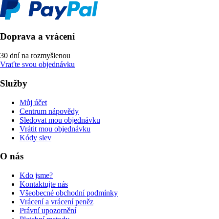
Doprava a vrácení
30 dní na rozmyšlenou
Vraťte svou objednávku
Služby
Můj účet
Centrum nápovědy
Sledovat mou objednávku
Vrátit mou objednávku
Kódy slev
O nás
Kdo jsme?
Kontaktujte nás
Všeobecné obchodní podmínky
Vrácení a vrácení peněz
Právní upozornění