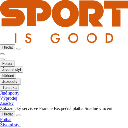
Hledat
Fotbal
Životní styl
Běhání
Jezdectví
Turistika
Jiné sporty
Výprodej
Značky
Zákaznický servis ve Francie
Bezpečná platba
Snadné vracení
Hledat
Fotbal
Životní styl