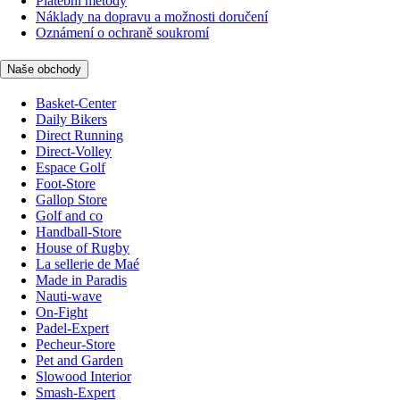
Platební metody
Náklady na dopravu a možnosti doručení
Oznámení o ochraně soukromí
Naše obchody
Basket-Center
Daily Bikers
Direct Running
Direct-Volley
Espace Golf
Foot-Store
Gallop Store
Golf and co
Handball-Store
House of Rugby
La sellerie de Maé
Made in Paradis
Nauti-wave
On-Fight
Padel-Expert
Pecheur-Store
Pet and Garden
Slowood Interior
Smash-Expert