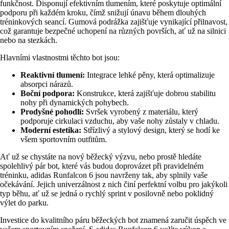
funkčnost. Disponují efektivním tlumením, které poskytuje optimální
podporu při každém kroku, čímž snižují únavu během dlouhých
tréninkových seancí. Gumová podrážka zajišťuje vynikající přilnavost,
což garantuje bezpečné uchopení na různých površích, ať už na silnici
nebo na stezkách.
Hlavními vlastnostmi těchto bot jsou:
Reaktivní tlumení:
Integrace lehké pěny, která optimalizuje
absorpci nárazů.
Boční podpora:
Konstrukce, která zajišťuje dobrou stabilitu
nohy při dynamických pohybech.
Prodyšné pohodlí:
Svršek vyrobený z materiálu, který
podporuje cirkulaci vzduchu, aby vaše nohy zůstaly v chladu.
Moderní estetika:
Střízlivý a stylový design, který se hodí ke
všem sportovním outfitům.
Ať už se chystáte na nový běžecký výzvu, nebo prostě hledáte
spolehlivý pár bot, které vás budou doprovázet při pravidelném
tréninku, adidas Runfalcon 6 jsou navrženy tak, aby splnily vaše
očekávání. Jejich univerzálnost z nich činí perfektní volbu pro jakýkoli
typ běhu, ať už se jedná o rychlý sprint v posilovně nebo poklidný
výlet do parku.
Investice do kvalitního páru běžeckých bot znamená zaručit úspěch ve