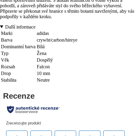
vašem sportovním snažení. S adidas Runfalcon 6 volíte výkon a
pohodlí, a zároveň přidáváte styl do svého běžeckého vybavení.
Připravte se překonat své hranice s těmito botami navrženými, aby vás
podpořily v každém kroku.
Další informace
Marki
adidas
Barva
crywht/carbon/hireye
Dominantní barva
Bílá
Typ
Žena
Věk
Dospělý
Rozsah
Falcon
Drop
10 mm
Stabilita
Neutre