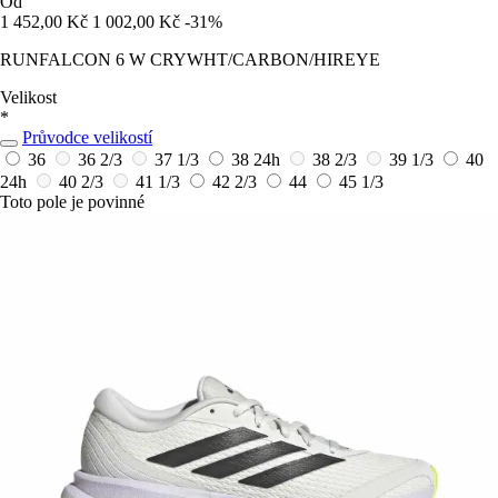
Od
1 452,00 Kč
1 002,00 Kč
-31%
RUNFALCON 6 W CRYWHT/CARBON/HIREYE
Velikost
*
Průvodce velikostí
36
36 2/3
37 1/3
38
24h
38 2/3
39 1/3
40
24h
40 2/3
41 1/3
42 2/3
44
45 1/3
Toto pole je povinné