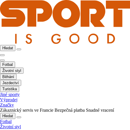
Hledat
Fotbal
Životní styl
Běhání
Jezdectví
Turistika
Jiné sporty
Výprodej
Značky
Zákaznický servis ve Francie
Bezpečná platba
Snadné vracení
Hledat
Fotbal
Životní styl