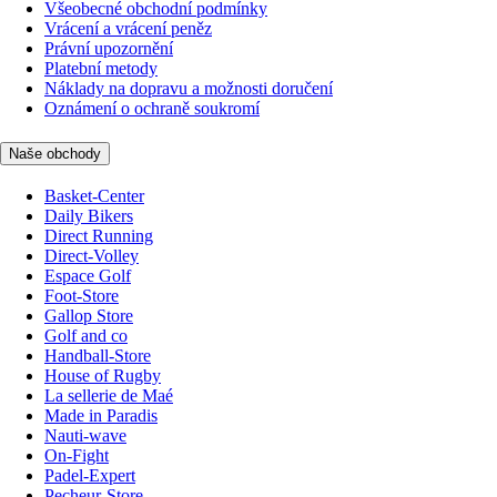
Všeobecné obchodní podmínky
Vrácení a vrácení peněz
Právní upozornění
Platební metody
Náklady na dopravu a možnosti doručení
Oznámení o ochraně soukromí
Naše obchody
Basket-Center
Daily Bikers
Direct Running
Direct-Volley
Espace Golf
Foot-Store
Gallop Store
Golf and co
Handball-Store
House of Rugby
La sellerie de Maé
Made in Paradis
Nauti-wave
On-Fight
Padel-Expert
Pecheur-Store