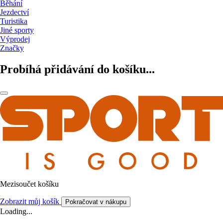
Běhání
Jezdectví
Turistika
Jiné sporty
Výprodej
Značky
Probíhá přidávání do košíku...
Mezisoučet košíku
Zobrazit můj košík
Pokračovat v nákupu
Loading...