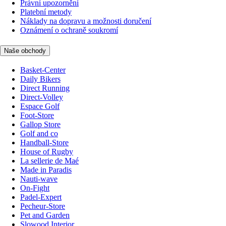
Právní upozornění
Platební metody
Náklady na dopravu a možnosti doručení
Oznámení o ochraně soukromí
Naše obchody
Basket-Center
Daily Bikers
Direct Running
Direct-Volley
Espace Golf
Foot-Store
Gallop Store
Golf and co
Handball-Store
House of Rugby
La sellerie de Maé
Made in Paradis
Nauti-wave
On-Fight
Padel-Expert
Pecheur-Store
Pet and Garden
Slowood Interior