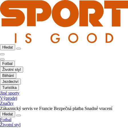
Hledat
Fotbal
Životní styl
Běhání
Jezdectví
Turistika
Jiné sporty
Výprodej
Značky
Zákaznický servis ve Francie
Bezpečná platba
Snadné vracení
Hledat
Fotbal
Životní styl