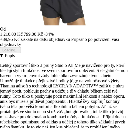
Od
1 210,00 Kč
799,00 Kč
-34%
+39,95 Kč
ziskate na dalsi objednavku
Pripsano po potvrzeni vasi
objednavky
Loading...
Popis
Lehký sportovní tílko 3 pruhy Studio All Me je navrženo pro ty, kteří
hledají styl i funkčnost ve svém sportovním oblečení. S elegatní černou
barvou a vykrojenými zády tohle tílko zvýrazňuje tvou siluetu.
Umožňuje ti hladce přejít z tvé hodiny jógy na volnočasové výlety.
Tkanina adisoft s technologií LYCRA® ADAPTIV™ zajišťuje ultra
jemný pocit, pohlcuje pachy a udržuje tě v chladu během celé tvé
rutiny. Toto tílko ti poskytuje pocit maximální lehkosti a nabízí oporu,
aniž bys musela přidávat podprsenku. Hladké švy kopírují kontury
tvého těla pro větší komfort a flexibilitu během pohybu. Ať už se
protahuješ ve studiu nebo si užíváš „hot girl walk“, tohle tílko je tvůj
must-have pro dokonalou kombinaci módy a funkčnosti. Přijmi ducha
rebelského optimismu od adidas a udělej z tohoto tílka základní prvek
tvého šatníku. Je to víc než jen kus oblečení, je to prohlášení tvého