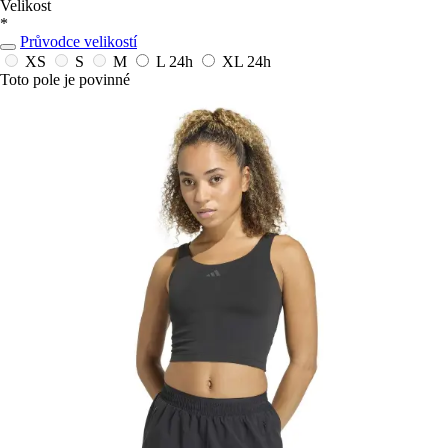
Velikost
*
Průvodce velikostí
XS
S
M
L
24h
XL
24h
Toto pole je povinné