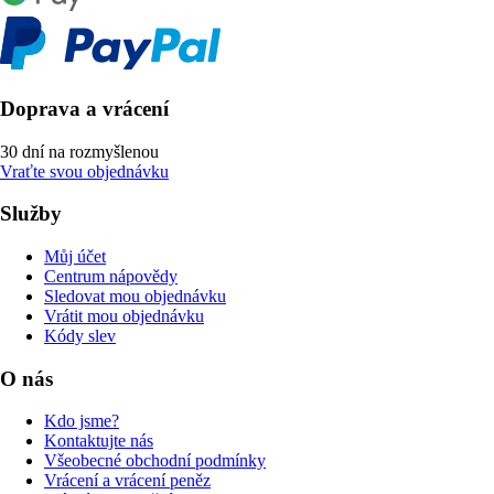
Doprava a vrácení
30 dní na rozmyšlenou
Vraťte svou objednávku
Služby
Můj účet
Centrum nápovědy
Sledovat mou objednávku
Vrátit mou objednávku
Kódy slev
O nás
Kdo jsme?
Kontaktujte nás
Všeobecné obchodní podmínky
Vrácení a vrácení peněz