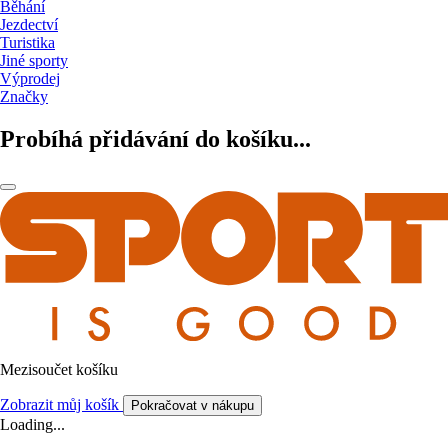
Běhání
Jezdectví
Turistika
Jiné sporty
Výprodej
Značky
Probíhá přidávání do košíku...
Mezisoučet košíku
Zobrazit můj košík
Pokračovat v nákupu
Loading...