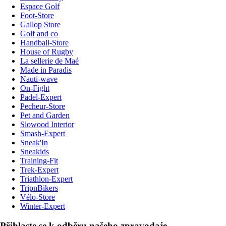
Espace Golf
Foot-Store
Gallop Store
Golf and co
Handball-Store
House of Rugby
La sellerie de Maé
Made in Paradis
Nauti-wave
On-Fight
Padel-Expert
Pecheur-Store
Pet and Garden
Slowood Interior
Smash-Expert
Sneak'In
Sneakids
Training-Fit
Trek-Expert
Triathlon-Expert
TripnBikers
Vélo-Store
Winter-Expert
Přihlaste se k odběru našeho zpravodaje