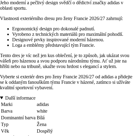
Jeho moderní a pečlivý design svědčí o dědictví značky adidas v
oblasti sportu.
Vlastnosti exteriérního dresu pro ženy Francie 2026/27 zahrnují:
Ergonomický design pro dokonalé padnutí.
Vyrobeno z technických materiálů pro maximální pohodlí.
Designové prvky inspirované moderní házenou.
Loga a emblémy představující tým Francie.
Tento dres je víc než jen kus oblečení, je to způsob, jak ukázat svou
vášeň pro házenou a svou podporu národnímu týmu. Ať už jste na
hřišti nebo na tribuně, ukažte svou hrdost s elegancí a stylem.
Vyberte si exteriér dres pro ženy Francie 2026/27 od adidas a přidejte
se k oddaným fanouškům týmu Francie v házené, zatímco si užíváte
kvalitní sportovní vybavení.
Další informace
Marki
adidas
Barva
white
Dominantní barva
Bílá
Typ
Žena
Věk
Dospělý