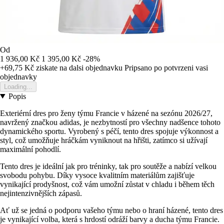
Od
1 936,00 Kč
1 395,00 Kč
-28%
+69,75 Kč
ziskate na dalsi objednavku
Pripsano po potvrzeni vasi
objednavky
Loading...
Popis
Exteriérní dres pro ženy týmu Francie v házené na sezónu 2026/27,
navržený značkou adidas, je nezbytností pro všechny nadšence tohoto
dynamického sportu. Vyrobený s péčí, tento dres spojuje výkonnost a
styl, což umožňuje hráčkám vyniknout na hřišti, zatímco si užívají
maximální pohodlí.
Tento dres je ideální jak pro tréninky, tak pro soutěže a nabízí velkou
svobodu pohybu. Díky vysoce kvalitním materiálům zajišťuje
vynikající prodyšnost, což vám umožní zůstat v chladu i během těch
nejintenzivnějších zápasů.
Ať už se jedná o podporu vašeho týmu nebo o hraní házené, tento dres
je vynikající volba, která s hrdostí odráží barvy a ducha týmu Francie.