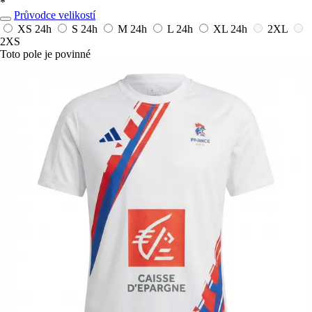
*
Průvodce velikostí
XS
24h
S
24h
M
24h
L
24h
XL
24h
2XL
2XS
Toto pole je povinné