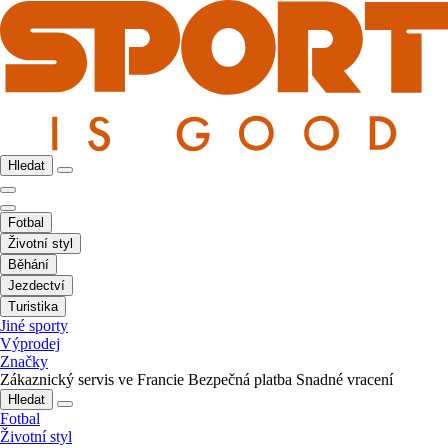
Hledat
Fotbal
Životní styl
Běhání
Jezdectví
Turistika
Jiné sporty
Výprodej
Značky
Zákaznický servis ve Francie
Bezpečná platba
Snadné vracení
Hledat
Fotbal
Životní styl