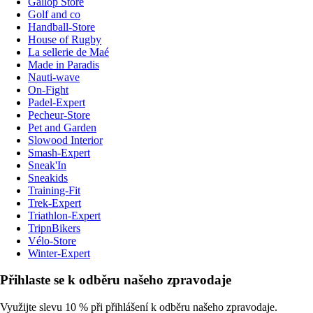
Gallop Store
Golf and co
Handball-Store
House of Rugby
La sellerie de Maé
Made in Paradis
Nauti-wave
On-Fight
Padel-Expert
Pecheur-Store
Pet and Garden
Slowood Interior
Smash-Expert
Sneak'In
Sneakids
Training-Fit
Trek-Expert
Triathlon-Expert
TripnBikers
Vélo-Store
Winter-Expert
Přihlaste se k odběru našeho zpravodaje
Využijte slevu 10 % při přihlášení k odběru našeho zpravodaje.