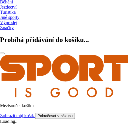
Běhání
Jezdectví
Turistika
Jiné sporty
Výprodej
Značky
Probíhá přidávání do košíku...
Mezisoučet košíku
Zobrazit můj košík
Pokračovat v nákupu
Loading...