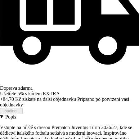
Doprava zdarma
Ušetřete 5%
s kódem
EXTRA
+84,70 Kč
ziskate na dalsi objednavku
Pripsano po potvrzeni vasi
objednavky
Loading...
Popis
Vstupte na hřiště s dresou Prematch Juventus Turin 2026/27, kde se
dědictví italského fotbalu setkává s moderní inovací. Inspirováno
dědictvím Juventusu jako klubu hvězd, má přizpůsobenou grafiku,