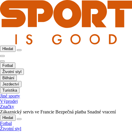
Hledat
Fotbal
Životní styl
Běhání
Jezdectví
Turistika
Jiné sporty
Výprodej
Značky
Zákaznický servis ve Francie
Bezpečná platba
Snadné vracení
Hledat
Fotbal
Životní styl