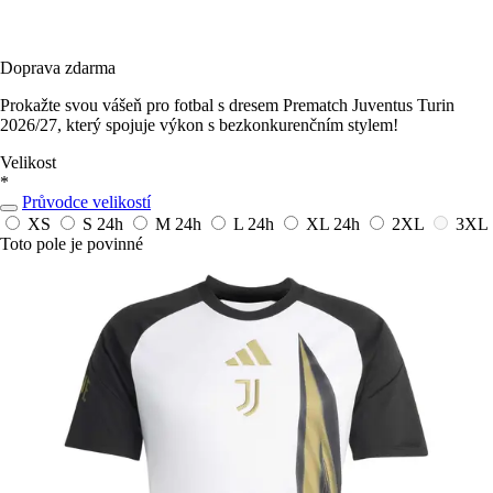
Doprava zdarma
Prokažte svou vášeň pro fotbal s dresem Prematch Juventus Turin
2026/27, který spojuje výkon s bezkonkurenčním stylem!
Velikost
*
Průvodce velikostí
XS
S
24h
M
24h
L
24h
XL
24h
2XL
3XL
Toto pole je povinné