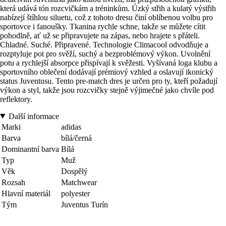
která udává tón rozcvičkám a tréninkům. Úzký střih a kulatý výstřih
nabízejí štíhlou siluetu, což z tohoto dresu činí oblíbenou volbu pro
sportovce i fanoušky. Tkanina rychle schne, takže se můžete cítit
pohodlně, ať už se připravujete na zápas, nebo hrajete s přáteli.
Chladné. Suché. Připravené. Technologie Climacool odvodňuje a
rozptyluje pot pro svěží, suchý a bezproblémový výkon. Uvolnění
potu a rychlejší absorpce přispívají k svěžesti. Vyšívaná loga klubu a
sportovního oblečení dodávají prémiový vzhled a oslavují ikonický
status Juventusu. Tento pre-match dres je určen pro ty, kteří požadují
výkon a styl, takže jsou rozcvičky stejně výjimečné jako chvíle pod
reflektory.
Další informace
Marki
adidas
Barva
bílá/černá
Dominantní barva
Bílá
Typ
Muž
Věk
Dospělý
Rozsah
Matchwear
Hlavní materiál
polyester
Tým
Juventus Turín