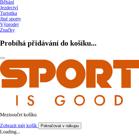
Běhání
Jezdectví
Turistika
Jiné sporty
Výprodej
Značky
Probíhá přidávání do košíku...
Mezisoučet košíku
Zobrazit můj košík
Pokračovat v nákupu
Loading...