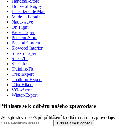
Handball-Store
House of Rugby
La sellerie de Maé
Made in Paradis
Nauti-wave
On-Fight
Padel-Expert
Pecheur-Store
Pet and Garden
Slowood Interior
Smash-Expert
Sneak'In
Sneakids
Training-Fit
Trek-Expert
Triathlon-Expert
TripnBikers
Vélo-Store
Winter-Expert
Přihlaste se k odběru našeho zpravodaje
Využijte slevu 10 % při přihlášení k odběru našeho zpravodaje.
Přihlásit se k odběru