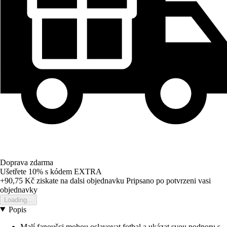
Doprava zdarma
Ušetřete 10%
s kódem
EXTRA
+90,75 Kč
ziskate na dalsi objednavku
Pripsano po potvrzeni vasi
objednavky
Loading...
Popis
Malí fanoušci mohou oslavovat fotbal a ukázat svou podporu s