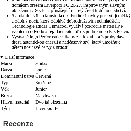
domácím dresem Liverpool FC 26/27, inspirovaným slavným
oblečením z 80. let a přinášejícím nový život hrdému dědictví.
Standardní střih a konstrukce z dvojité síťoviny poskytují měkký
a odolný pocit, který odolává dobrodružstvím nejmladších.
Technologie adidas Climacool využívá pokročilé materiály k
rychlému odvodu a regulaci potu, ať už při hře nebo každý den.
Vyšívané logo Performance, tkaný znak klubu a 3 pruhy dávají
dresu autentickou energii a nadčasový styl, který umožňuje
dětem nosit své barvy s hrdostí.
Další informace
Marki
adidas
Barva
boract
Dominantní barva
Červená
Typ
Smíšené
Věk
Junior
Rozsah
Matchwear
Hlavní materiál
Dvojitá pletenina
Tým
Liverpool FC