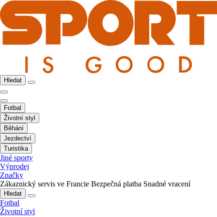
Hledat
Fotbal
Životní styl
Běhání
Jezdectví
Turistika
Jiné sporty
Výprodej
Značky
Zákaznický servis ve Francie
Bezpečná platba
Snadné vracení
Hledat
Fotbal
Životní styl