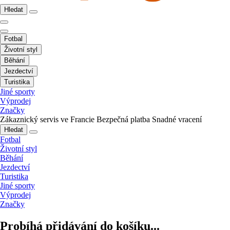
Hledat
Fotbal
Životní styl
Běhání
Jezdectví
Turistika
Jiné sporty
Výprodej
Značky
Zákaznický servis ve Francie
Bezpečná platba
Snadné vracení
Hledat
Fotbal
Životní styl
Běhání
Jezdectví
Turistika
Jiné sporty
Výprodej
Značky
Probíhá přidávání do košíku...