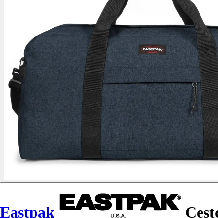
Eastpak
Cesto