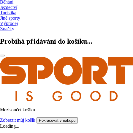
Běhání
Jezdectví
Turistika
Jiné sporty
Výprodej
Značky
Probíhá přidávání do košíku...
Mezisoučet košíku
Zobrazit můj košík
Pokračovat v nákupu
Loading...