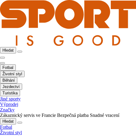
Hledat
Fotbal
Životní styl
Běhání
Jezdectví
Turistika
Jiné sporty
Výprodej
Značky
Zákaznický servis ve Francie
Bezpečná platba
Snadné vracení
Hledat
Fotbal
Životní styl