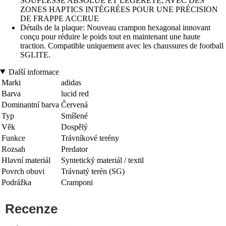
SOUPLESSE ABSOLUE ET LÉGÈRETÉ; AVEC DES
ZONES HAPTICS INTÉGRÉES POUR UNE PRÉCISION
DE FRAPPE ACCRUE
Détails de la plaque: Nouveau crampon hexagonal innovant
conçu pour réduire le poids tout en maintenant une haute
traction. Compatible uniquement avec les chaussures de football
SGLITE.
Další informace
Marki
adidas
Barva
lucid red
Dominantní barva
Červená
Typ
Smíšené
Věk
Dospělý
Funkce
Trávníkové terény
Rozsah
Predator
Hlavní materiál
Syntetický materiál / textil
Povrch obuvi
Trávnatý terén (SG)
Podrážka
Cramponi