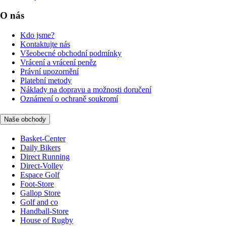
O nás
Kdo jsme?
Kontaktujte nás
Všeobecné obchodní podmínky
Vrácení a vrácení peněz
Právní upozornění
Platební metody
Náklady na dopravu a možnosti doručení
Oznámení o ochraně soukromí
Naše obchody
Basket-Center
Daily Bikers
Direct Running
Direct-Volley
Espace Golf
Foot-Store
Gallop Store
Golf and co
Handball-Store
House of Rugby