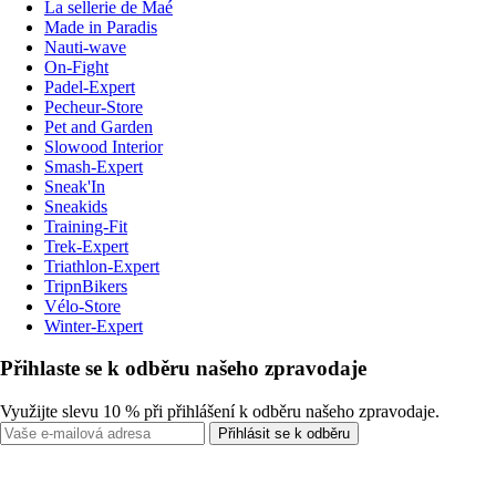
La sellerie de Maé
Made in Paradis
Nauti-wave
On-Fight
Padel-Expert
Pecheur-Store
Pet and Garden
Slowood Interior
Smash-Expert
Sneak'In
Sneakids
Training-Fit
Trek-Expert
Triathlon-Expert
TripnBikers
Vélo-Store
Winter-Expert
Přihlaste se k odběru našeho zpravodaje
Využijte slevu 10 % při přihlášení k odběru našeho zpravodaje.
Přihlásit se k odběru