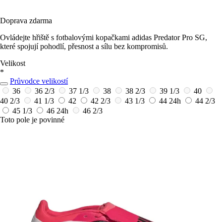
Doprava zdarma
Ovládejte hřiště s fotbalovými kopačkami adidas Predator Pro SG,
které spojují pohodlí, přesnost a sílu bez kompromisů.
Velikost
*
Průvodce velikostí
36
36 2/3
37 1/3
38
38 2/3
39 1/3
40
40 2/3
41 1/3
42
42 2/3
43 1/3
44
24h
44 2/3
45 1/3
46
24h
46 2/3
Toto pole je povinné