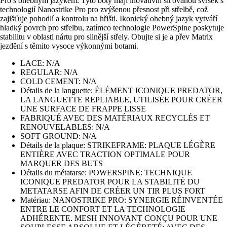
Pro s ohebným jazykem. Tyto boty mají inovativní síťovanou svršek s
technologií Nanostrike Pro pro zvýšenou přesnost při střelbě, což
zajišťuje pohodlí a kontrolu na hřišti. Ikonický ohebný jazyk vytváří
hladký povrch pro střelbu, zatímco technologie PowerSpine poskytuje
stabilitu v oblasti nártu pro silnější střely. Obujte si je a přev Matrix
jezdění s těmito vysoce výkonnými botami.
LACE: N/A
REGULAR: N/A
COLD CEMENT: N/A
Détails de la languette: ÉLÉMENT ICONIQUE PREDATOR,
LA LANGUETTE REPLIABLE, UTILISÉE POUR CRÉER
UNE SURFACE DE FRAPPE LISSE
FABRIQUÉ AVEC DES MATÉRIAUX RECYCLÉS ET
RENOUVELABLES: N/A
SOFT GROUND: N/A
Détails de la plaque: STRIKEFRAME: PLAQUE LÉGÈRE
ENTIÈRE AVEC TRACTION OPTIMALE POUR
MARQUER DES BUTS
Détails du métatarse: POWERSPINE: TECHNIQUE
ICONIQUE PREDATOR POUR LA STABILITÉ DU
METATARSE AFIN DE CRÉER UN TIR PLUS FORT
Matériau: NANOSTRIKE PRO: SYNERGIE RÉINVENTÉE
ENTRE LE CONFORT ET LA TECHNOLOGIE
ADHÉRENTE. MESH INNOVANT CONÇU POUR UNE