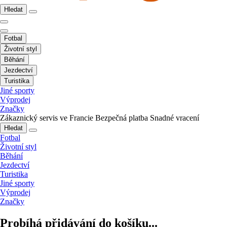
Hledat
Fotbal
Životní styl
Běhání
Jezdectví
Turistika
Jiné sporty
Výprodej
Značky
Zákaznický servis ve Francie
Bezpečná platba
Snadné vracení
Hledat
Fotbal
Životní styl
Běhání
Jezdectví
Turistika
Jiné sporty
Výprodej
Značky
Probíhá přidávání do košíku...