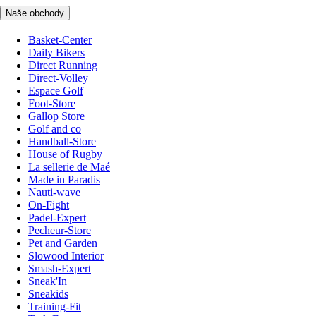
Naše obchody
Basket-Center
Daily Bikers
Direct Running
Direct-Volley
Espace Golf
Foot-Store
Gallop Store
Golf and co
Handball-Store
House of Rugby
La sellerie de Maé
Made in Paradis
Nauti-wave
On-Fight
Padel-Expert
Pecheur-Store
Pet and Garden
Slowood Interior
Smash-Expert
Sneak'In
Sneakids
Training-Fit