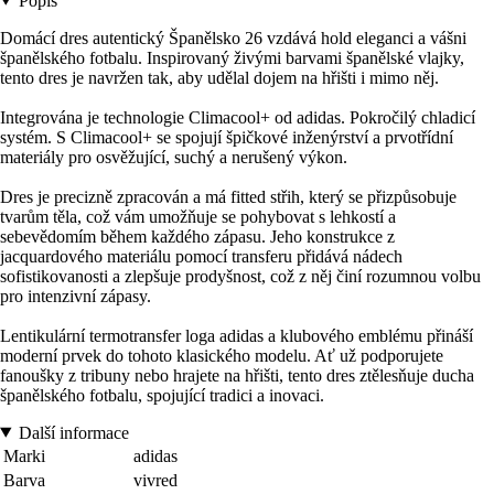
Popis
Domácí dres autentický Španělsko 26 vzdává hold eleganci a vášni
španělského fotbalu. Inspirovaný živými barvami španělské vlajky,
tento dres je navržen tak, aby udělal dojem na hřišti i mimo něj.
Integrována je technologie Climacool+ od adidas. Pokročilý chladicí
systém. S Climacool+ se spojují špičkové inženýrství a prvotřídní
materiály pro osvěžující, suchý a nerušený výkon.
Dres je precizně zpracován a má fitted střih, který se přizpůsobuje
tvarům těla, což vám umožňuje se pohybovat s lehkostí a
sebevědomím během každého zápasu. Jeho konstrukce z
jacquardového materiálu pomocí transferu přidává nádech
sofistikovanosti a zlepšuje prodyšnost, což z něj činí rozumnou volbu
pro intenzivní zápasy.
Lentikulární termotransfer loga adidas a klubového emblému přináší
moderní prvek do tohoto klasického modelu. Ať už podporujete
fanoušky z tribuny nebo hrajete na hřišti, tento dres ztělesňuje ducha
španělského fotbalu, spojující tradici a inovaci.
Další informace
Marki
adidas
Barva
vivred