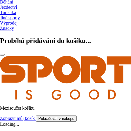
Běhání
Jezdectví
Turistika
Jiné sporty
Výprodej
Značky
Probíhá přidávání do košíku...
Mezisoučet košíku
Zobrazit můj košík
Pokračovat v nákupu
Loading...