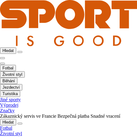
Hledat
Fotbal
Životní styl
Běhání
Jezdectví
Turistika
Jiné sporty
Výprodej
Značky
Zákaznický servis ve Francie
Bezpečná platba
Snadné vracení
Hledat
Fotbal
Životní styl