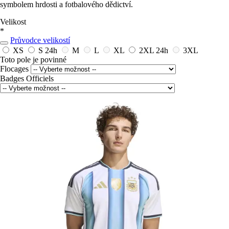
symbolem hrdosti a fotbalového dědictví.
Velikost
*
Průvodce velikostí
XS
S
24h
M
L
XL
2XL
24h
3XL
Toto pole je povinné
Flocages
Badges Officiels