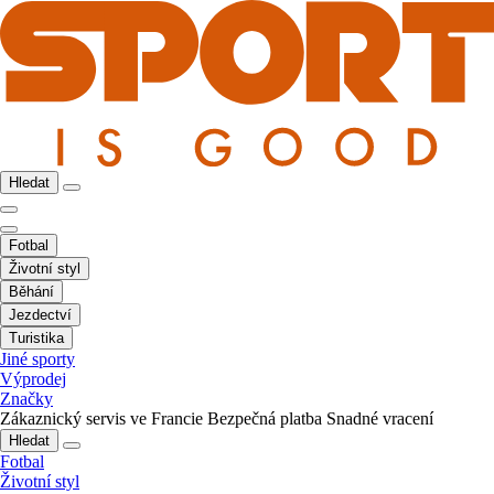
Hledat
Fotbal
Životní styl
Běhání
Jezdectví
Turistika
Jiné sporty
Výprodej
Značky
Zákaznický servis ve Francie
Bezpečná platba
Snadné vracení
Hledat
Fotbal
Životní styl