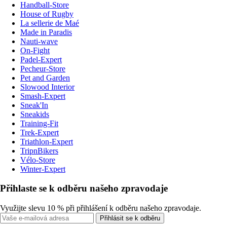
Handball-Store
House of Rugby
La sellerie de Maé
Made in Paradis
Nauti-wave
On-Fight
Padel-Expert
Pecheur-Store
Pet and Garden
Slowood Interior
Smash-Expert
Sneak'In
Sneakids
Training-Fit
Trek-Expert
Triathlon-Expert
TripnBikers
Vélo-Store
Winter-Expert
Přihlaste se k odběru našeho zpravodaje
Využijte slevu 10 % při přihlášení k odběru našeho zpravodaje.
Přihlásit se k odběru