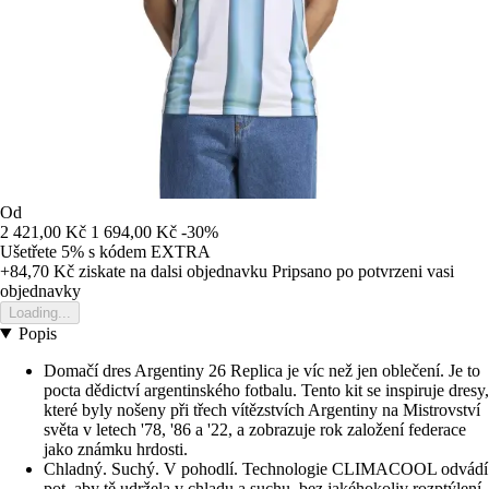
Od
2 421,00 Kč
1 694,00 Kč
-30%
Ušetřete 5%
s kódem
EXTRA
+84,70 Kč
ziskate na dalsi objednavku
Pripsano po potvrzeni vasi
objednavky
Loading...
Popis
Domačí dres Argentiny 26 Replica je víc než jen oblečení. Je to
pocta dědictví argentinského fotbalu. Tento kit se inspiruje dresy,
které byly nošeny při třech vítězstvích Argentiny na Mistrovství
světa v letech '78, '86 a '22, a zobrazuje rok založení federace
jako známku hrdosti.
Chladný. Suchý. V pohodlí. Technologie CLIMACOOL odvádí
pot, aby tě udržela v chladu a suchu, bez jakéhokoliv rozptýlení.