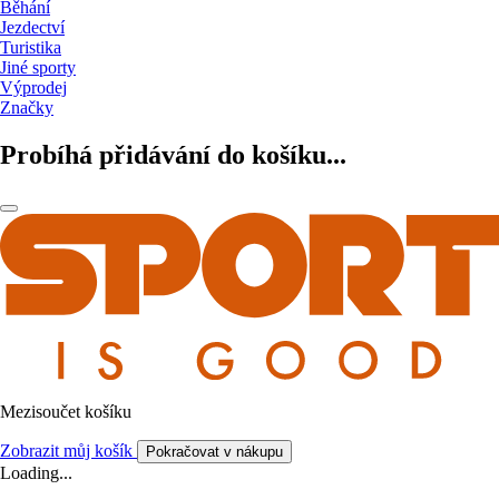
Běhání
Jezdectví
Turistika
Jiné sporty
Výprodej
Značky
Probíhá přidávání do košíku...
Mezisoučet košíku
Zobrazit můj košík
Pokračovat v nákupu
Loading...