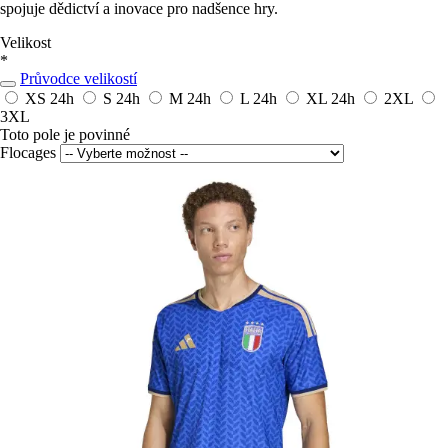
spojuje dědictví a inovace pro nadšence hry.
Velikost
*
Průvodce velikostí
XS
24h
S
24h
M
24h
L
24h
XL
24h
2XL
3XL
Toto pole je povinné
Flocages