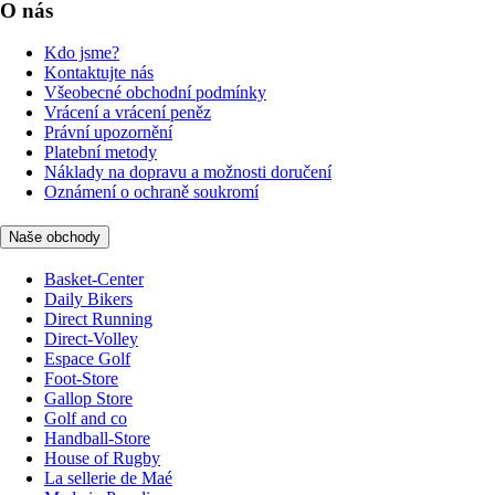
O nás
Kdo jsme?
Kontaktujte nás
Všeobecné obchodní podmínky
Vrácení a vrácení peněz
Právní upozornění
Platební metody
Náklady na dopravu a možnosti doručení
Oznámení o ochraně soukromí
Naše obchody
Basket-Center
Daily Bikers
Direct Running
Direct-Volley
Espace Golf
Foot-Store
Gallop Store
Golf and co
Handball-Store
House of Rugby
La sellerie de Maé