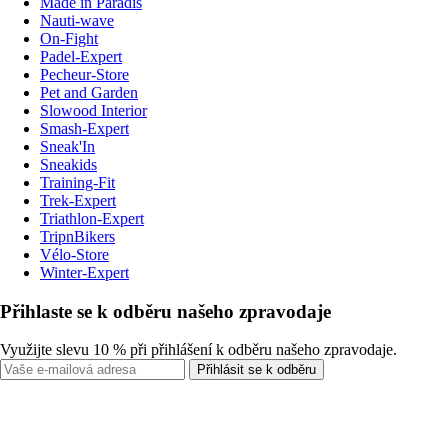
Made in Paradis
Nauti-wave
On-Fight
Padel-Expert
Pecheur-Store
Pet and Garden
Slowood Interior
Smash-Expert
Sneak'In
Sneakids
Training-Fit
Trek-Expert
Triathlon-Expert
TripnBikers
Vélo-Store
Winter-Expert
Přihlaste se k odběru našeho zpravodaje
Využijte slevu 10 % při přihlášení k odběru našeho zpravodaje.
Přihlásit se k odběru