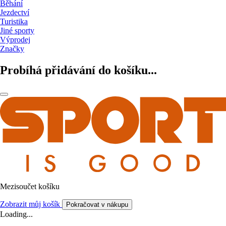
Běhání
Jezdectví
Turistika
Jiné sporty
Výprodej
Značky
Probíhá přidávání do košíku...
Mezisoučet košíku
Zobrazit můj košík
Pokračovat v nákupu
Loading...