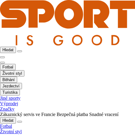
Hledat
Fotbal
Životní styl
Běhání
Jezdectví
Turistika
Jiné sporty
Výprodej
Značky
Zákaznický servis ve Francie
Bezpečná platba
Snadné vracení
Hledat
Fotbal
Životní styl