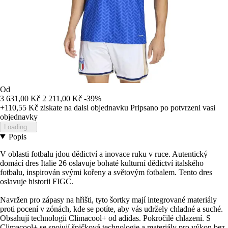
Od
3 631,00 Kč
2 211,00 Kč
-39%
+110,55 Kč
ziskate na dalsi objednavku
Pripsano po potvrzeni vasi
objednavky
Loading...
Popis
V oblasti fotbalu jdou dědictví a inovace ruku v ruce. Autentický
domácí dres Italie 26 oslavuje bohaté kulturní dědictví italského
fotbalu, inspirován svými kořeny a světovým fotbalem. Tento dres
oslavuje historii FIGC.
Navržen pro zápasy na hřišti, tyto šortky mají integrované materiály
proti pocení v zónách, kde se potíte, aby vás udržely chladné a suché.
Obsahují technologii Climacool+ od adidas. Pokročilé chlazení. S
Climacool+ se spojují špičková technologie a materiály pro výkon bez