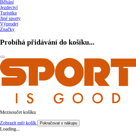
Běhání
Jezdectví
Turistika
Jiné sporty
Výprodej
Značky
Probíhá přidávání do košíku...
Mezisoučet košíku
Zobrazit můj košík
Pokračovat v nákupu
Loading...