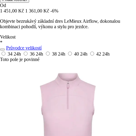
Od
1 451,00 Kč
1 361,00 Kč
-6%
Objevte bezrukávý základní dres LeMieux Airflow, dokonalou
kombinaci pohodlí, výkonu a stylu pro jezdce.
Velikost
*
Průvodce velikostí
34
24h
36
24h
38
24h
40
24h
42
24h
Toto pole je povinné