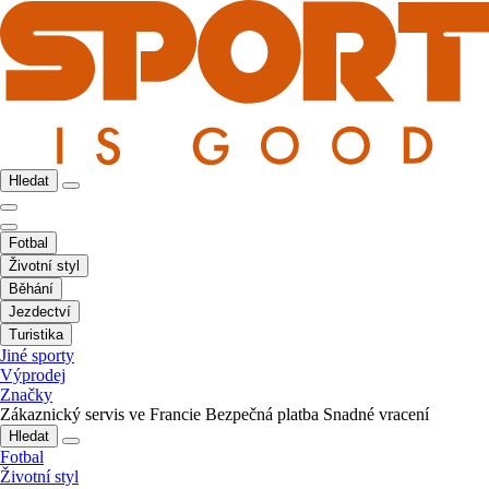
Hledat
Fotbal
Životní styl
Běhání
Jezdectví
Turistika
Jiné sporty
Výprodej
Značky
Zákaznický servis ve Francie
Bezpečná platba
Snadné vracení
Hledat
Fotbal
Životní styl