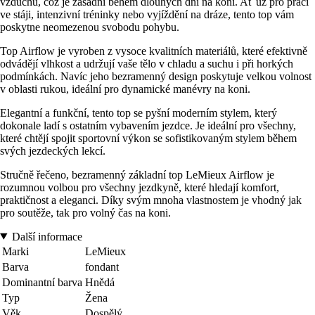
vzduchu, což je zásadní během dlouhých dní na koni. Ať už pro práci
ve stáji, intenzivní tréninky nebo vyjíždění na dráze, tento top vám
poskytne neomezenou svobodu pohybu.
Top Airflow je vyroben z vysoce kvalitních materiálů, které efektivně
odvádějí vlhkost a udržují vaše tělo v chladu a suchu i při horkých
podmínkách. Navíc jeho bezramenný design poskytuje velkou volnost
v oblasti rukou, ideální pro dynamické manévry na koni.
Elegantní a funkční, tento top se pyšní moderním stylem, který
dokonale ladí s ostatním vybavením jezdce. Je ideální pro všechny,
které chtějí spojit sportovní výkon se sofistikovaným stylem během
svých jezdeckých lekcí.
Stručně řečeno, bezramenný základní top LeMieux Airflow je
rozumnou volbou pro všechny jezdkyně, které hledají komfort,
praktičnost a eleganci. Díky svým mnoha vlastnostem je vhodný jak
pro soutěže, tak pro volný čas na koni.
Další informace
Marki
LeMieux
Barva
fondant
Dominantní barva
Hnědá
Typ
Žena
Věk
Dospělý