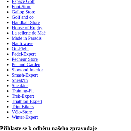
Espace Golf
Foot-Store
Gallop Store
Golf and co
Handball-Store
House of Rugby
La sellerie de Maé
Made in Paradis
Nauti-wave
On-Fight
Padel-Expert
Pecheur-Store
Pet and Garden
Slowood Interior
Smash-Expert
Sneak'In
Sneakids
Training-Fit
Trek-Expert
Triathlon-Expert
TripnBikers
Vélo-Store
Winter-Expert
Přihlaste se k odběru našeho zpravodaje