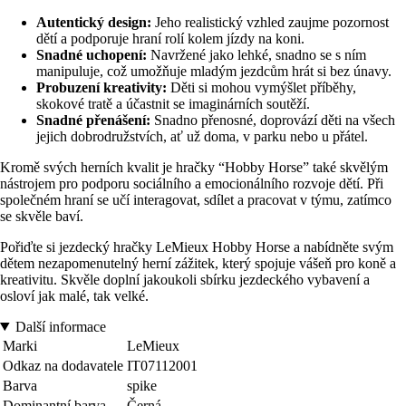
Autentický design:
Jeho realistický vzhled zaujme pozornost
dětí a podporuje hraní rolí kolem jízdy na koni.
Snadné uchopení:
Navržené jako lehké, snadno se s ním
manipuluje, což umožňuje mladým jezdcům hrát si bez únavy.
Probuzení kreativity:
Děti si mohou vymýšlet příběhy,
skokové tratě a účastnit se imaginárních soutěží.
Snadné přenášení:
Snadno přenosné, doprovází děti na všech
jejich dobrodružstvích, ať už doma, v parku nebo u přátel.
Kromě svých herních kvalit je hračky “Hobby Horse” také skvělým
nástrojem pro podporu sociálního a emocionálního rozvoje dětí. Při
společném hraní se učí interagovat, sdílet a pracovat v týmu, zatímco
se skvěle baví.
Pořiďte si jezdecký hračky LeMieux Hobby Horse a nabídněte svým
dětem nezapomenutelný herní zážitek, který spojuje vášeň pro koně a
kreativitu. Skvěle doplní jakoukoli sbírku jezdeckého vybavení a
osloví jak malé, tak velké.
Další informace
Marki
LeMieux
Odkaz na dodavatele
IT07112001
Barva
spike
Dominantní barva
Černá