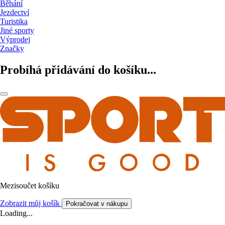
Běhání
Jezdectví
Turistika
Jiné sporty
Výprodej
Značky
Probíhá přidávání do košíku...
Mezisoučet košíku
Zobrazit můj košík
Pokračovat v nákupu
Loading...