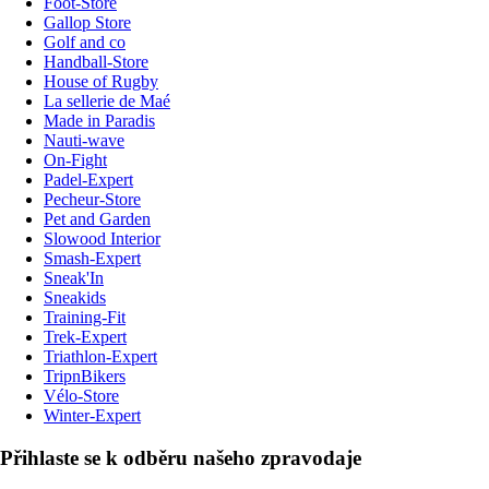
Foot-Store
Gallop Store
Golf and co
Handball-Store
House of Rugby
La sellerie de Maé
Made in Paradis
Nauti-wave
On-Fight
Padel-Expert
Pecheur-Store
Pet and Garden
Slowood Interior
Smash-Expert
Sneak'In
Sneakids
Training-Fit
Trek-Expert
Triathlon-Expert
TripnBikers
Vélo-Store
Winter-Expert
Přihlaste se k odběru našeho zpravodaje