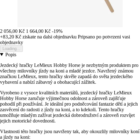
2 056,00 Kč
1 664,00 Kč
-19%
+83,20 Kč
ziskate na dalsi objednavku
Pripsano po potvrzeni vasi
objednavky
Loading...
Popis
Jezdecký hračky LeMieux Hobby Horse je nezbytným produktem pro
všechny milovníky jízdy na koni a mladé jezdce. Navržený známou
značkou LeMieux, tento hračky skvěle zapadá do světa jezdeckého
vybavení a nabízí zábavný a obohacující zážitek.
Vyrobeno z vysoce kvalitních materiálů, jezdecký hračky LeMieux
Hobby Horse zaručuje výjimečnou odolnost a zároveň zajišťuje
pohodlí při používání. Je ideální pro podněcování fantazie dětí a jejich
zasvěcení do radosti z jízdy na koni, a to kdekoli. Tento hračky
umožňuje mladým zažívat jezdecká dobrodružství a zároveň rozvíjet
jejich motorické dovednosti.
Vlastnosti této hračky jsou navrženy tak, aby okouzlily milovníky koní
a jízdy na koni: