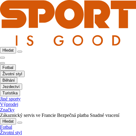
Hledat
Fotbal
Životní styl
Běhání
Jezdectví
Turistika
Jiné sporty
Výprodej
Značky
Zákaznický servis ve Francie
Bezpečná platba
Snadné vracení
Hledat
Fotbal
Životní styl