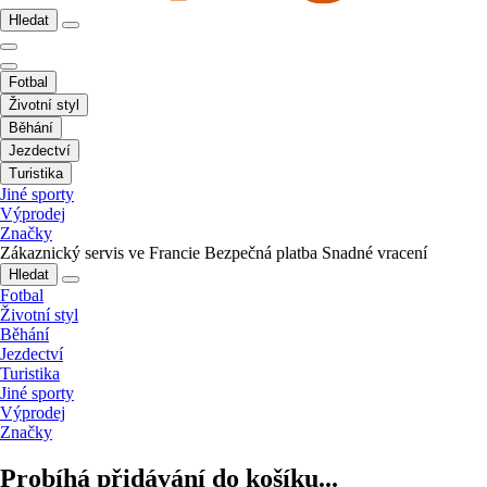
Hledat
Fotbal
Životní styl
Běhání
Jezdectví
Turistika
Jiné sporty
Výprodej
Značky
Zákaznický servis ve Francie
Bezpečná platba
Snadné vracení
Hledat
Fotbal
Životní styl
Běhání
Jezdectví
Turistika
Jiné sporty
Výprodej
Značky
Probíhá přidávání do košíku...