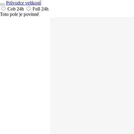
Průvodce velikostí
Cob
24h
Full
24h
Toto pole je povinné