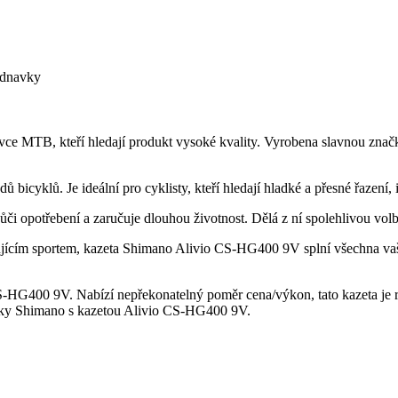
ednavky
 MTB, kteří hledají produkt vysoké kvality. Vyrobena slavnou značko
ů bicyklů. Je ideální pro cyklisty, kteří hledají hladké a přesné řazení
či opotřebení a zaručuje dlouhou životnost. Dělá z ní spolehlivou volb
jícím sportem, kazeta Shimano Alivio CS-HG400 9V splní všechna vaše 
HG400 9V. Nabízí nepřekonatelný poměr cena/výkon, tato kazeta je r
načky Shimano s kazetou Alivio CS-HG400 9V.