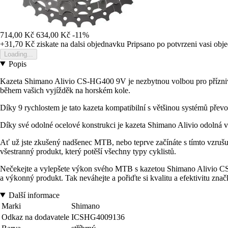
714,00 Kč
634,00 Kč
-11%
+31,70 Kč
ziskate na dalsi objednavku
Pripsano po potvrzeni vasi obj
Loading...
Popis
Kazeta Shimano Alivio CS-HG400 9V je nezbytnou volbou pro příznivce
během vašich vyjížděk na horském kole.
Díky 9 rychlostem je tato kazeta kompatibilní s většinou systémů převod
Díky své odolné ocelové konstrukci je kazeta Shimano Alivio odolná vů
Ať už jste zkušený nadšenec MTB, nebo teprve začínáte s tímto vzrušu
všestranný produkt, který potěší všechny typy cyklistů.
Nečekejte a vylepšete výkon svého MTB s kazetou Shimano Alivio CS-
a výkonný produkt. Tak neváhejte a pořiďte si kvalitu a efektivitu z
Další informace
Marki
Shimano
Odkaz na dodavatele
ICSHG4009136