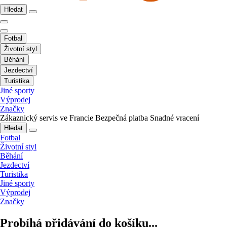
Hledat
Fotbal
Životní styl
Běhání
Jezdectví
Turistika
Jiné sporty
Výprodej
Značky
Zákaznický servis ve Francie
Bezpečná platba
Snadné vracení
Hledat
Fotbal
Životní styl
Běhání
Jezdectví
Turistika
Jiné sporty
Výprodej
Značky
Probíhá přidávání do košíku...