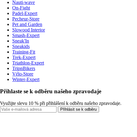
Nauti-wave
On-Fight
Padel-Expert
Pecheur-Store
Pet and Garden
Slowood Interior
Smash-Expert
Sneak'In
Sneakids
Training-Fit
Trek-Expert
Triathlon-Expert
TripnBikers
Vélo-Store
Winter-Expert
Přihlaste se k odběru našeho zpravodaje
Využijte slevu 10 % při přihlášení k odběru našeho zpravodaje.
Přihlásit se k odběru