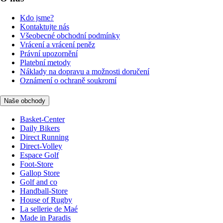
Kdo jsme?
Kontaktujte nás
Všeobecné obchodní podmínky
Vrácení a vrácení peněz
Právní upozornění
Platební metody
Náklady na dopravu a možnosti doručení
Oznámení o ochraně soukromí
Naše obchody
Basket-Center
Daily Bikers
Direct Running
Direct-Volley
Espace Golf
Foot-Store
Gallop Store
Golf and co
Handball-Store
House of Rugby
La sellerie de Maé
Made in Paradis