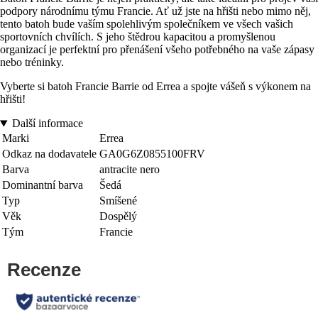
podpory národnímu týmu Francie. Ať už jste na hřišti nebo mimo něj,
tento batoh bude vaším spolehlivým společníkem ve všech vašich
sportovních chvílích. S jeho štědrou kapacitou a promyšlenou
organizací je perfektní pro přenášení všeho potřebného na vaše zápasy
nebo tréninky.
Vyberte si batoh Francie Barrie od Errea a spojte vášeň s výkonem na
hřišti!
Další informace
Marki
Errea
Odkaz na dodavatele
GA0G6Z0855100FRV
Barva
antracite nero
Dominantní barva
Šedá
Typ
Smíšené
Věk
Dospělý
Tým
Francie