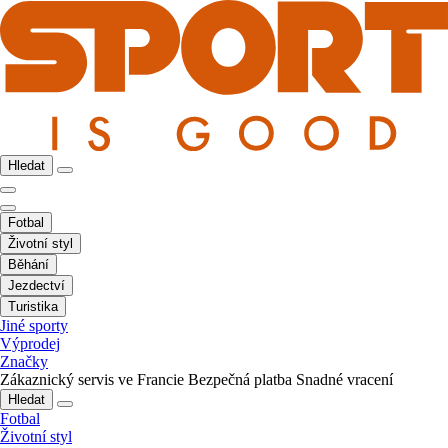
Hledat
Fotbal
Životní styl
Běhání
Jezdectví
Turistika
Jiné sporty
Výprodej
Značky
Zákaznický servis ve Francie
Bezpečná platba
Snadné vracení
Hledat
Fotbal
Životní styl