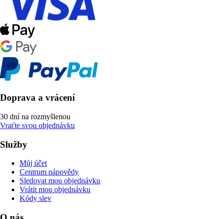
Doprava a vrácení
30 dní na rozmyšlenou
Vraťte svou objednávku
Služby
Můj účet
Centrum nápovědy
Sledovat mou objednávku
Vrátit mou objednávku
Kódy slev
O nás