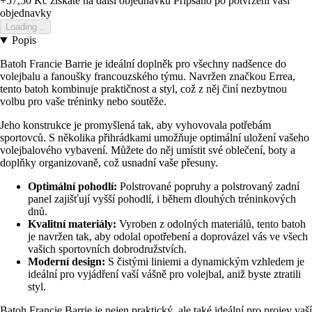
+57,50 Kč
ziskate na dalsi objednavku
Pripsano po potvrzeni vasi
objednavky
Loading...
Popis
Batoh Francie Barrie je ideální doplněk pro všechny nadšence do
volejbalu a fanoušky francouzského týmu. Navržen značkou Errea,
tento batoh kombinuje praktičnost a styl, což z něj činí nezbytnou
volbu pro vaše tréninky nebo soutěže.
Jeho konstrukce je promyšlená tak, aby vyhovovala potřebám
sportovců. S několika přihrádkami umožňuje optimální uložení vašeho
volejbalového vybavení. Můžete do něj umístit své oblečení, boty a
doplňky organizovaně, což usnadní vaše přesuny.
Optimální pohodlí:
Polstrované popruhy a polstrovaný zadní
panel zajišťují vyšší pohodlí, i během dlouhých tréninkových
dnů.
Kvalitní materiály:
Vyroben z odolných materiálů, tento batoh
je navržen tak, aby odolal opotřebení a doprovázel vás ve všech
vašich sportovních dobrodružstvích.
Moderní design:
S čistými liniemi a dynamickým vzhledem je
ideální pro vyjádření vaší vášně pro volejbal, aniž byste ztratili
styl.
Batoh Francie Barrie je nejen praktický, ale také ideální pro projev vaší