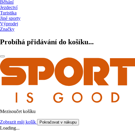
Běhání
Jezdectví
Turistika
Jiné sporty
Výprodej
Značky
Probíhá přidávání do košíku...
Mezisoučet košíku
Zobrazit můj košík
Pokračovat v nákupu
Loading...