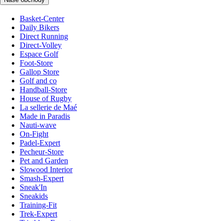
Basket-Center
Daily Bikers
Direct Running
Direct-Volley
Espace Golf
Foot-Store
Gallop Store
Golf and co
Handball-Store
House of Rugby
La sellerie de Maé
Made in Paradis
Nauti-wave
On-Fight
Padel-Expert
Pecheur-Store
Pet and Garden
Slowood Interior
Smash-Expert
Sneak'In
Sneakids
Training-Fit
Trek-Expert