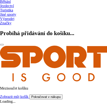
Běhání
Jezdectví
Turistika
Jiné sporty
Výprodej
Značky
Probíhá přidávání do košíku...
Mezisoučet košíku
Zobrazit můj košík
Pokračovat v nákupu
Loading...