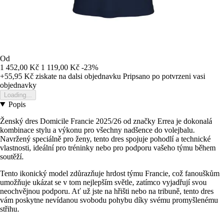
Od
1 452,00 Kč
1 119,00 Kč
-23%
+55,95 Kč
ziskate na dalsi objednavku
Pripsano po potvrzeni vasi
objednavky
Loading...
Popis
Ženský dres Domicile Francie 2025/26 od značky Errea je dokonalá
kombinace stylu a výkonu pro všechny nadšence do volejbalu.
Navržený speciálně pro ženy, tento dres spojuje pohodlí a technické
vlastnosti, ideální pro tréninky nebo pro podporu vašeho týmu během
soutěží.
Tento ikonický model zdůrazňuje hrdost týmu Francie, což fanouškům
umožňuje ukázat se v tom nejlepším světle, zatímco vyjadřují svou
neochvějnou podporu. Ať už jste na hřišti nebo na tribuně, tento dres
vám poskytne nevídanou svobodu pohybu díky svému promyšlenému
střihu.