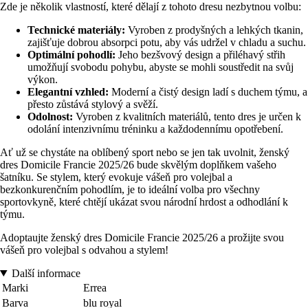
Zde je několik vlastností, které dělají z tohoto dresu nezbytnou volbu:
Technické materiály:
Vyroben z prodyšných a lehkých tkanin,
zajišťuje dobrou absorpci potu, aby vás udržel v chladu a suchu.
Optimální pohodlí:
Jeho bezšvový design a přiléhavý střih
umožňují svobodu pohybu, abyste se mohli soustředit na svůj
výkon.
Elegantní vzhled:
Moderní a čistý design ladí s duchem týmu, a
přesto zůstává stylový a svěží.
Odolnost:
Vyroben z kvalitních materiálů, tento dres je určen k
odolání intenzivnímu tréninku a každodennímu opotřebení.
Ať už se chystáte na oblíbený sport nebo se jen tak uvolnit, ženský
dres Domicile Francie 2025/26 bude skvělým doplňkem vašeho
šatníku. Se stylem, který evokuje vášeň pro volejbal a
bezkonkurenčním pohodlím, je to ideální volba pro všechny
sportovkyně, které chtějí ukázat svou národní hrdost a odhodlání k
týmu.
Adoptaujte ženský dres Domicile Francie 2025/26 a prožijte svou
vášeň pro volejbal s odvahou a stylem!
Další informace
Marki
Errea
Barva
blu royal