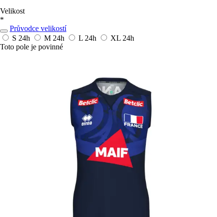
Velikost
*
Průvodce velikostí
S
24h
M
24h
L
24h
XL
24h
Toto pole je povinné