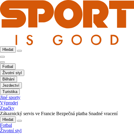
Hledat
Fotbal
Životní styl
Běhání
Jezdectví
Turistika
Jiné sporty
Výprodej
Značky
Zákaznický servis ve Francie
Bezpečná platba
Snadné vracení
Hledat
Fotbal
Životní styl