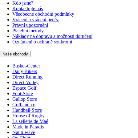
Kdo jsme?
Kontaktujte nás
Všeobecné obchodní podmínky
Vrácení a vrácení peněz
Právní upozornění
Platební metody
Náklady na dopravu a možnosti doručení
Oznámení o ochraně soukromí
Naše obchody
Basket-Center
Daily Bikers
Direct Running
Direct-Volley
Espace Golf
Foot-Store
Gallop Store
Golf and co
Handball-Store
House of Rugby
La sellerie de Maé
Made in Paradis
Nauti-wave
On-Fight