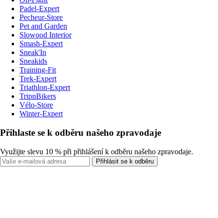
Padel-Expert
Pecheur-Store
Pet and Garden
Slowood Interior
Smash-Expert
Sneak'In
Sneakids
Training-Fit
Trek-Expert
Triathlon-Expert
TripnBikers
Vélo-Store
Winter-Expert
Přihlaste se k odběru našeho zpravodaje
Využijte slevu 10 % při přihlášení k odběru našeho zpravodaje.
Přihlásit se k odběru