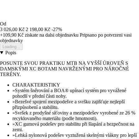
Od
3 026,00 Kč
2 198,00 Kč
-27%
+109,90 Kč
ziskate na dalsi objednavku
Pripsano po potvrzeni vasi
objednavky
Loading...
Popis
POSUNTE SVOU PRAKTIKU MTB NA VYŠŠÍ ÚROVEŇ S
DAMSKÝMI XC BOTAMI NAVRŽENÝMI PRO NÁROČNÉ
TERÉNY.
CHARAKTERISTIKY
»Systém šněrování a BOA® upínací systém pro vyvážené
pohodlí v přední části nohy.
»Bezešvé spojení mezipodešve a svršku zajišťuje nejlepší
přizpůsobení a stabilitu.
»Svršek z prodyšné síťoviny a mezipodešev vyrobené ze 26 %
recyklovaného materiálu (podle hmotnosti).
»XC gumová podešev pro stabilitu při šlapání a bezpečnost na
zemi.
»Lehká nylonová podešev vyztužená skelnými vlákny pro lepší