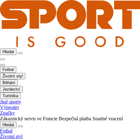
Hledat
Fotbal
Životní styl
Běhání
Jezdectví
Turistika
Jiné sporty
Výprodej
Značky
Zákaznický servis ve Francie
Bezpečná platba
Snadné vracení
Hledat
Fotbal
Životní styl