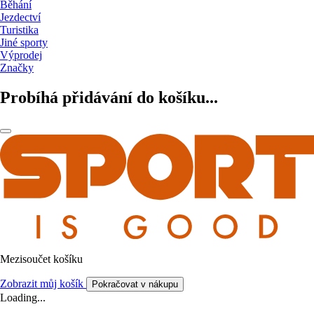
Běhání
Jezdectví
Turistika
Jiné sporty
Výprodej
Značky
Probíhá přidávání do košíku...
Mezisoučet košíku
Zobrazit můj košík
Pokračovat v nákupu
Loading...