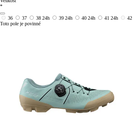
Velikost
*
36
37
38
24h
39
24h
40
24h
41
24h
42
Toto pole je povinné