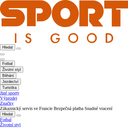
Hledat
Fotbal
Životní styl
Běhání
Jezdectví
Turistika
Jiné sporty
Výprodej
Značky
Zákaznický servis ve Francie
Bezpečná platba
Snadné vracení
Hledat
Fotbal
Životní styl