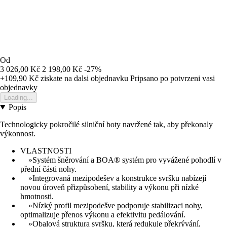
Od
3 026,00 Kč
2 198,00 Kč
-27%
+109,90 Kč
ziskate na dalsi objednavku
Pripsano po potvrzeni vasi
objednavky
Loading...
Popis
Technologicky pokročilé silniční boty navržené tak, aby překonaly
výkonnost.
VLASTNOSTI
»Systém šněrování a BOA® systém pro vyvážené pohodlí v
přední části nohy.
»Integrovaná mezipodešev a konstrukce svršku nabízejí
novou úroveň přizpůsobení, stability a výkonu při nízké
hmotnosti.
»Nízký profil mezipodešve podporuje stabilizaci nohy,
optimalizuje přenos výkonu a efektivitu pedálování.
»Obalová struktura svršku, která redukuje překrývání,