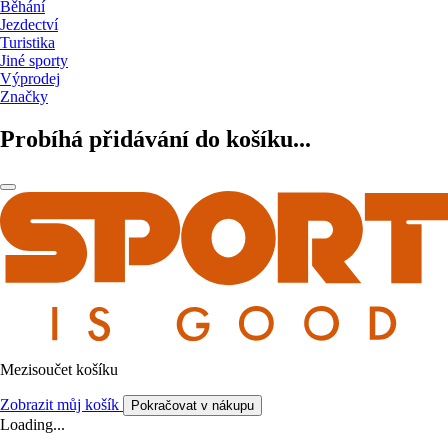
Běhání
Jezdectví
Turistika
Jiné sporty
Výprodej
Značky
Probíhá přidávání do košíku...
Mezisoučet košíku
Zobrazit můj košík
Pokračovat v nákupu
Loading...