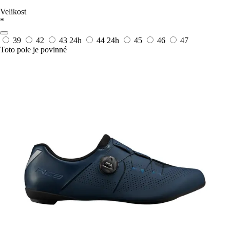
Velikost
*
39
42
43
24h
44
24h
45
46
47
Toto pole je povinné