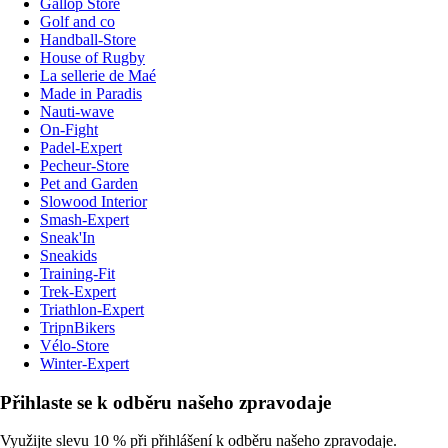
Gallop Store
Golf and co
Handball-Store
House of Rugby
La sellerie de Maé
Made in Paradis
Nauti-wave
On-Fight
Padel-Expert
Pecheur-Store
Pet and Garden
Slowood Interior
Smash-Expert
Sneak'In
Sneakids
Training-Fit
Trek-Expert
Triathlon-Expert
TripnBikers
Vélo-Store
Winter-Expert
Přihlaste se k odběru našeho zpravodaje
Využijte slevu 10 % při přihlášení k odběru našeho zpravodaje.