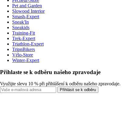
Pecheur-Store
Pet and Garden
Slowood Interior
Smash-Expert
Sneak'In
Sneakids
Training-Fit
Trek-Expert
Triathlon-Expert
TripnBikers
Vélo-Store
Winter-Expert
Přihlaste se k odběru našeho zpravodaje
Využijte slevu 10 % při přihlášení k odběru našeho zpravodaje.
Přihlásit se k odběru