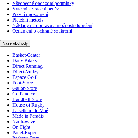
Všeobecné obchodní podmínky
Vrácení a vrácení peněz
Právní upozornění
Platební metody
Náklady na dopravu a možnosti doručení
Oznámení o ochraně soukromí
Naše obchody
Basket-Center
Daily Bikers
Direct Running
Direct-Volley
Espace Golf
Foot-Store
Gallop Store
Golf and co
Handball-Store
House of Rugby
La sellerie de Maé
Made in Paradis
Nauti-wave
On-Fight
Padel-Expert