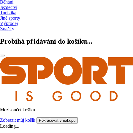
Běhání
Jezdectví
Turistika
Jiné sporty
Výprodej
Značky
Probíhá přidávání do košíku...
Mezisoučet košíku
Zobrazit můj košík
Pokračovat v nákupu
Loading...