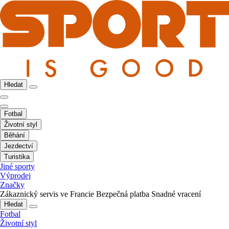
Hledat
Fotbal
Životní styl
Běhání
Jezdectví
Turistika
Jiné sporty
Výprodej
Značky
Zákaznický servis ve Francie
Bezpečná platba
Snadné vracení
Hledat
Fotbal
Životní styl