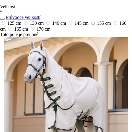
Velikost
*
Průvodce velikostí
125 cm
130 cm
140 cm
145 cm
155 cm
160
cm
165 cm
170 cm
Toto pole je povinné