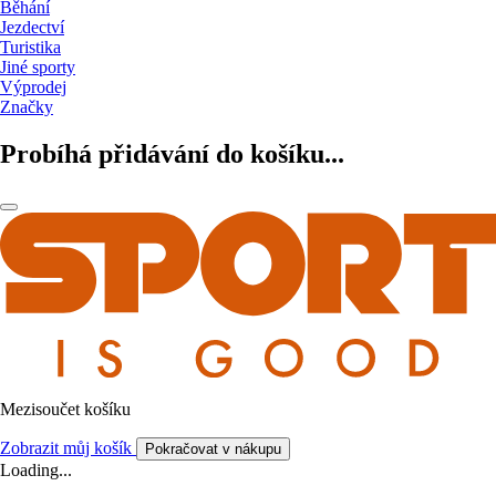
Běhání
Jezdectví
Turistika
Jiné sporty
Výprodej
Značky
Probíhá přidávání do košíku...
Mezisoučet košíku
Zobrazit můj košík
Pokračovat v nákupu
Loading...