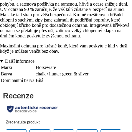
pohybu, a saténová podšívka na ramenou, hřívě a ocase snižuje tření.
UV ochrana 90 % zaručuje, že váš kůň zůstane v bezpečí na slunci.
Má také tail strap pro větší bezpečnost. Kromě rozšířených břišních
chlopní s suchými zipy jsme zahrnuli tři podbřišní popruhy, které
obklopují břicho koně pro dodatečnou ochranu. Integrovaná hřívková
ochrana se přetahuje přes uši, zatímco velký chlopenný klapka na
druhém konci poskytuje zvýšenou ochranu.
Maximální ochrana pro krásné koně, která vám poskytuje klid v duši,
když je můžete venčit bez obav.
Další informace
Marki
Horseware
Barva
chalk / hunter green & silver
Dominantní barva
Bílá