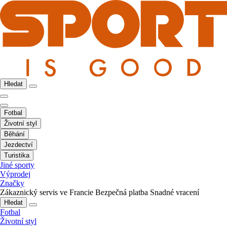
Hledat
Fotbal
Životní styl
Běhání
Jezdectví
Turistika
Jiné sporty
Výprodej
Značky
Zákaznický servis ve Francie
Bezpečná platba
Snadné vracení
Hledat
Fotbal
Životní styl