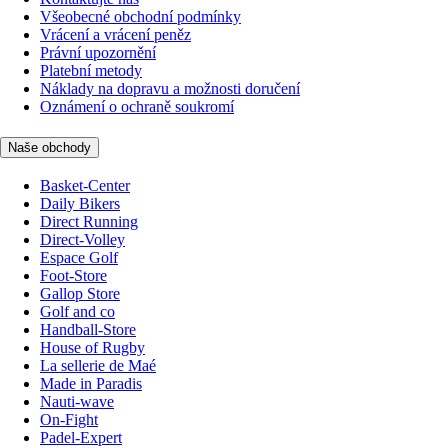
Všeobecné obchodní podmínky
Vrácení a vrácení peněz
Právní upozornění
Platební metody
Náklady na dopravu a možnosti doručení
Oznámení o ochraně soukromí
Naše obchody
Basket-Center
Daily Bikers
Direct Running
Direct-Volley
Espace Golf
Foot-Store
Gallop Store
Golf and co
Handball-Store
House of Rugby
La sellerie de Maé
Made in Paradis
Nauti-wave
On-Fight
Padel-Expert