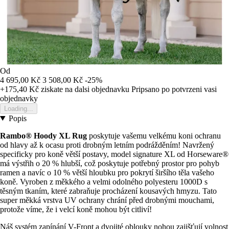
Od
4 695,00 Kč
3 508,00 Kč
-25%
+175,40 Kč
ziskate na dalsi objednavku
Pripsano po potvrzeni vasi
objednavky
Loading...
Popis
Rambo® Hoody XL Rug
poskytuje vašemu velkému koni ochranu
od hlavy až k ocasu proti drobným letním podrážděním! Navržený
specificky pro koně větší postavy, model signature XL od Horseware®
má výstřih o 20 % hlubší, což poskytuje potřebný prostor pro pohyb
ramen a navíc o 10 % větší hloubku pro pokrytí širšího těla vašeho
koně. Vyroben z měkkého a velmi odolného polyesteru 1000D s
těsným tkaním, které zabraňuje procházení kousavých hmyzu. Tato
super měkká vrstva UV ochrany chrání před drobnými mouchami,
protože víme, že i velcí koně mohou být citliví!
Náš systém zapínání V-Front a dvojité oblouky nohou zajišťují volnost