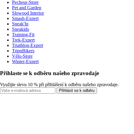
Pecheur-Store
Pet and Garden
Slowood Interior
Smash-Expert
Sneak'In
Sneakids
Training-Fit
Trek-Expert
Triathlon-Expert
TripnBikers
Vélo-Store
Winter-Expert
Přihlaste se k odběru našeho zpravodaje
Využijte slevu 10 % při přihlášení k odběru našeho zpravodaje.
Přihlásit se k odběru