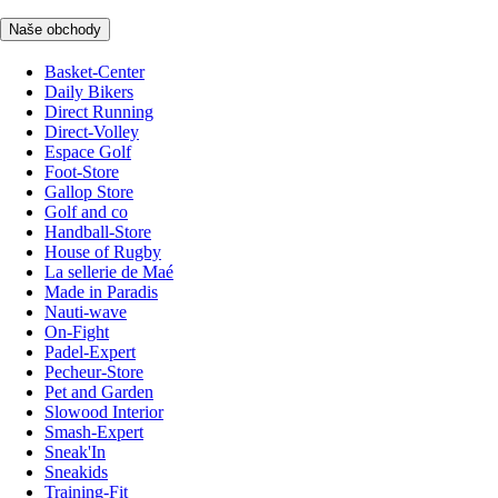
Naše obchody
Basket-Center
Daily Bikers
Direct Running
Direct-Volley
Espace Golf
Foot-Store
Gallop Store
Golf and co
Handball-Store
House of Rugby
La sellerie de Maé
Made in Paradis
Nauti-wave
On-Fight
Padel-Expert
Pecheur-Store
Pet and Garden
Slowood Interior
Smash-Expert
Sneak'In
Sneakids
Training-Fit