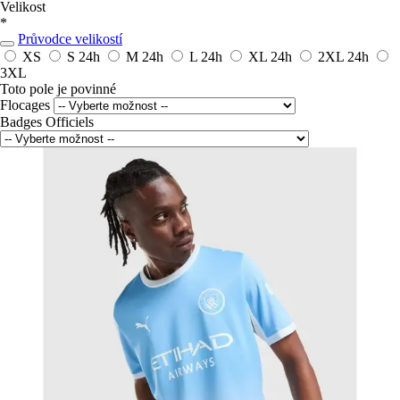
Velikost
*
Průvodce velikostí
XS
S
24h
M
24h
L
24h
XL
24h
2XL
24h
3XL
Toto pole je povinné
Flocages
Badges Officiels