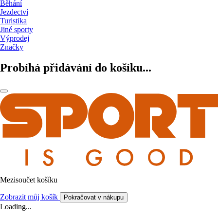
Běhání
Jezdectví
Turistika
Jiné sporty
Výprodej
Značky
Probíhá přidávání do košíku...
Mezisoučet košíku
Zobrazit můj košík
Pokračovat v nákupu
Loading...