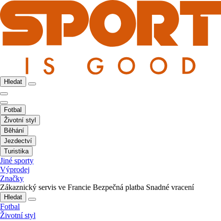
Hledat
Fotbal
Životní styl
Běhání
Jezdectví
Turistika
Jiné sporty
Výprodej
Značky
Zákaznický servis ve Francie
Bezpečná platba
Snadné vracení
Hledat
Fotbal
Životní styl