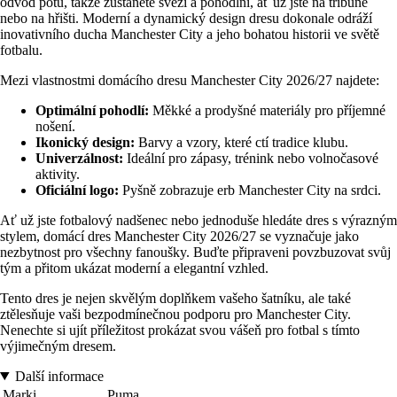
odvod potu, takže zůstanete svěží a pohodlní, ať už jste na tribuně
nebo na hřišti. Moderní a dynamický design dresu dokonale odráží
inovativního ducha Manchester City a jeho bohatou historii ve světě
fotbalu.
Mezi vlastnostmi domácího dresu Manchester City 2026/27 najdete:
Optimální pohodlí:
Měkké a prodyšné materiály pro příjemné
nošení.
Ikonický design:
Barvy a vzory, které ctí tradice klubu.
Univerzálnost:
Ideální pro zápasy, trénink nebo volnočasové
aktivity.
Oficiální logo:
Pyšně zobrazuje erb Manchester City na srdci.
Ať už jste fotbalový nadšenec nebo jednoduše hledáte dres s výrazným
stylem, domácí dres Manchester City 2026/27 se vyznačuje jako
nezbytnost pro všechny fanoušky. Buďte připraveni povzbuzovat svůj
tým a přitom ukázat moderní a elegantní vzhled.
Tento dres je nejen skvělým doplňkem vašeho šatníku, ale také
ztělesňuje vaši bezpodmínečnou podporu pro Manchester City.
Nenechte si ujít příležitost prokázat svou vášeň pro fotbal s tímto
výjimečným dresem.
Další informace
Marki
Puma