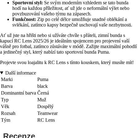
Sportovní styl:
Se svým moderním vzhledem se tato bunda
hodí na každou příležitost, ať už jde o neformální výlet nebo
povzbuzování vašeho týmu na zápasech.
Funkčnost:
Zip po celé délce umožňuje snadné oblékání a
svlékání, zatímco kapsy bezpečně uschovají vaše nezbytnosti.
Ať už jste na hřišti nebo si užíváte chvíle s přáteli, zimní bunda s
kapucí RC Lens 2025/26 je ideálním spojencem pro projevení vaší
vášně pro fotbal, zatímco zůstáváte v módě. Zažijte maximální pohodlí
a jedinečný styl, který nabízí tato sportovní bunda Puma.
Projevte svou loajalitu k RC Lens s tímto kouskem, který musíte mít!
Další informace
Marki
Puma
Barva
black
Dominantní barva
Černá
Typ
Muž
Věk
Dospělý
Rozsah
Teamwear
Tým
RC Lens