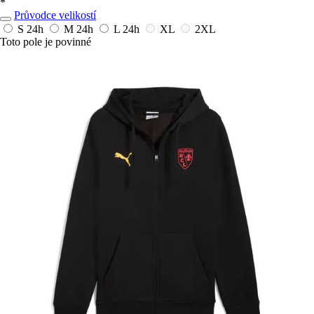
*
Průvodce velikostí
S
24h
M
24h
L
24h
XL
2XL
Toto pole je povinné