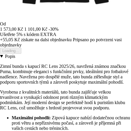
Od
1 573,00 Kč
1 101,00 Kč
-30%
Ušetřete 5%
s kódem
EXTRA
+55,05 Kč
ziskate na dalsi objednavku
Pripsano po potvrzeni vasi
objednavky
Loading...
Popis
Zimní bunda s kapucí RC Lens 2025/26, navržená známou značkou
Puma, kombinuje eleganci s funkčními prvky, ideálními pro fotbalové
nadšence. Navržena pro dospělé muže, tato bunda ztělesňuje styl a
podporu sportovních týmů a zároveň poskytuje maximální pohodlí.
Vyrobena z kvalitních materiálů, tato bunda zajišťuje velkou
trvanlivost a vynikající odolnost proti různým klimatickým
podmínkám. Její moderní design se perfektně hodí k puristům klubu
RC Lens, což umožňuje s hrdostí projevovat svou podporu.
Maximální pohodlí:
Zipová kapuce nabízí dodatečnou ochranu
proti větru a nepříznivému počasí, a zároveň je příjemná při
vašich cestách nebo trénincích.