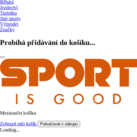
Běhání
Jezdectví
Turistika
Jiné sporty
Výprodej
Značky
Probíhá přidávání do košíku...
Mezisoučet košíku
Zobrazit můj košík
Pokračovat v nákupu
Loading...