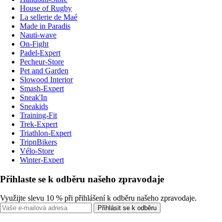
House of Rugby
La sellerie de Maé
Made in Paradis
Nauti-wave
On-Fight
Padel-Expert
Pecheur-Store
Pet and Garden
Slowood Interior
Smash-Expert
Sneak'In
Sneakids
Training-Fit
Trek-Expert
Triathlon-Expert
TripnBikers
Vélo-Store
Winter-Expert
Přihlaste se k odběru našeho zpravodaje
Využijte slevu 10 % při přihlášení k odběru našeho zpravodaje.
Přihlásit se k odběru