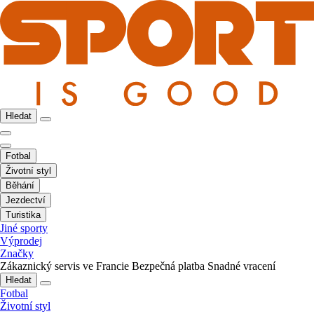
Hledat
Fotbal
Životní styl
Běhání
Jezdectví
Turistika
Jiné sporty
Výprodej
Značky
Zákaznický servis ve Francie
Bezpečná platba
Snadné vracení
Hledat
Fotbal
Životní styl