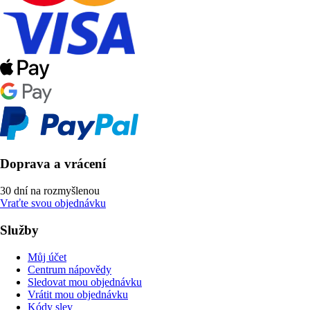
Doprava a vrácení
30 dní na rozmyšlenou
Vraťte svou objednávku
Služby
Můj účet
Centrum nápovědy
Sledovat mou objednávku
Vrátit mou objednávku
Kódy slev