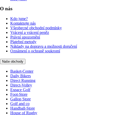
O nás
Kdo jsme?
Kontaktujte nás
Všeobecné obchodní podmínky
Vrácení a vrácení peněz
Právní upozornění
Platební metody
Náklady na dopravu a možnosti doručení
Oznámení o ochraně soukromí
Naše obchody
Basket-Center
Daily Bikers
Direct Running
Direct-Volley
Espace Golf
Foot-Store
Gallop Store
Golf and co
Handball-Store
House of Rugby