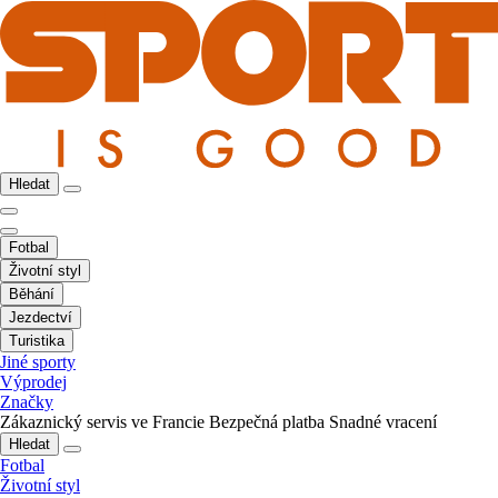
Hledat
Fotbal
Životní styl
Běhání
Jezdectví
Turistika
Jiné sporty
Výprodej
Značky
Zákaznický servis ve Francie
Bezpečná platba
Snadné vracení
Hledat
Fotbal
Životní styl