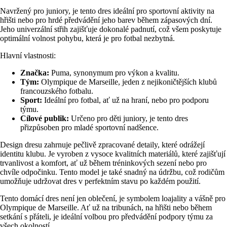
Navržený pro juniory, je tento dres ideální pro sportovní aktivity na
hřišti nebo pro hrdé předvádění jeho barev během zápasových dní.
Jeho univerzální střih zajišťuje dokonalé padnutí, což všem poskytuje
optimální volnost pohybu, která je pro fotbal nezbytná.
Hlavní vlastnosti:
Značka:
Puma, synonymum pro výkon a kvalitu.
Tým:
Olympique de Marseille, jeden z nejikoničtějších klubů
francouzského fotbalu.
Sport:
Ideální pro fotbal, ať už na hraní, nebo pro podporu
týmu.
Cílové publik:
Určeno pro děti juniory, je tento dres
přizpůsoben pro mladé sportovní nadšence.
Design dresu zahrnuje pečlivě zpracované detaily, které odrážejí
identitu klubu. Je vyroben z vysoce kvalitních materiálů, které zajišťují
trvanlivost a komfort, ať už během tréninkových sezení nebo pro
chvíle odpočinku. Tento model je také snadný na údržbu, což rodičům
umožňuje udržovat dres v perfektním stavu po každém použití.
Tento domácí dres není jen oblečení, je symbolem loajality a vášně pro
Olympique de Marseille. Ať už na tribunách, na hřišti nebo během
setkání s přáteli, je ideální volbou pro předvádění podpory týmu za
všech okolností.