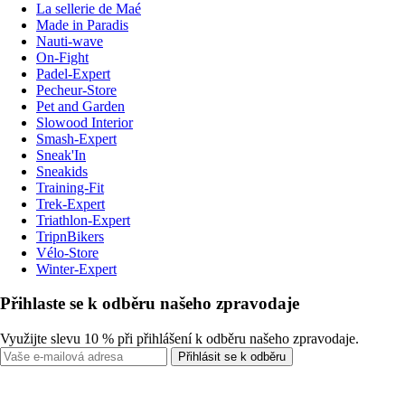
La sellerie de Maé
Made in Paradis
Nauti-wave
On-Fight
Padel-Expert
Pecheur-Store
Pet and Garden
Slowood Interior
Smash-Expert
Sneak'In
Sneakids
Training-Fit
Trek-Expert
Triathlon-Expert
TripnBikers
Vélo-Store
Winter-Expert
Přihlaste se k odběru našeho zpravodaje
Využijte slevu 10 % při přihlášení k odběru našeho zpravodaje.
Přihlásit se k odběru