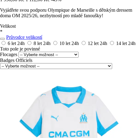
Vyjádřete svou podporu Olympique de Marseille s dětským dressem
doma OM 2025/26, nezbytností pro mladé fanoušky!
Velikost
*
Průvodce velikostí
6 let
24h
8 let
24h
10 let
24h
12 let
24h
14 let
24h
Toto pole je povinné
Flocages
Badges Officiels