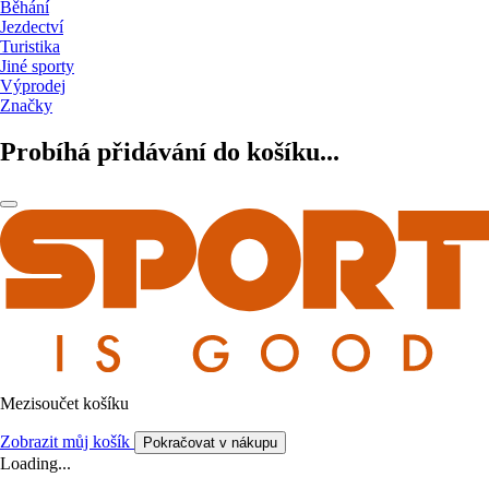
Běhání
Jezdectví
Turistika
Jiné sporty
Výprodej
Značky
Probíhá přidávání do košíku...
Mezisoučet košíku
Zobrazit můj košík
Pokračovat v nákupu
Loading...