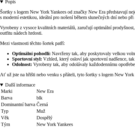
Popis
Šortky s logem New York Yankees od značky New Era představují nejen
s moderní estetikou, ideální pro nošení během slunečných dní nebo při 
Vyrobeny z vysoce kvalitních materiálů, zaručují optimální prodyšnost
outfitu nádech hrdosti.
Mezi vlastnosti těchto šortek patří:
Optimální pohodlí:
Navrženy tak, aby poskytovaly velkou voln
Sportovní styl:
Vzhled, který osloví jak sportovní nadšence, tak t
Odolnost:
Vyrobeny tak, aby odolávaly každodennímu opotřebení
Ať už jste na hřišti nebo venku s přáteli, tyto šortky s logem New Yo
Další informace
Marki
New Era
Barva
blk
Dominantní barva
Černá
Typ
Muž
Věk
Dospělý
Tým
New York Yankees