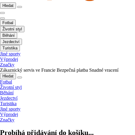
Hledat
Fotbal
Životní styl
Běhání
Jezdectví
Turistika
Jiné sporty
Výprodej
Značky
Zákaznický servis ve Francie
Bezpečná platba
Snadné vracení
Hledat
Fotbal
Životní styl
Běhání
Jezdectví
Turistika
Jiné sporty
Výprodej
Značky
Probíhá přidávání do košíku...