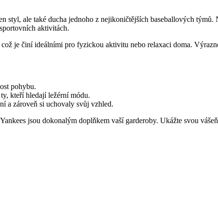
 styl, ale také ducha jednoho z nejikoničtějších baseballových týmů.
sportovních aktivitách.
, což je činí ideálními pro fyzickou aktivitu nebo relaxaci doma. Výr
ost pohybu.
y, kteří hledají ležérní módu.
 a zároveň si uchovaly svůj vzhled.
rk Yankees jsou dokonalým doplňkem vaší garderoby. Ukážte svou vášeň p