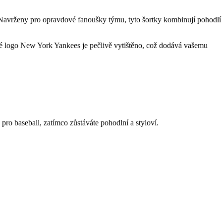
 Navrženy pro opravdové fanoušky týmu, tyto šortky kombinují pohodlí
azné logo New York Yankees je pečlivě vytištěno, což dodává vašemu
ro baseball, zatímco zůstáváte pohodlní a styloví.