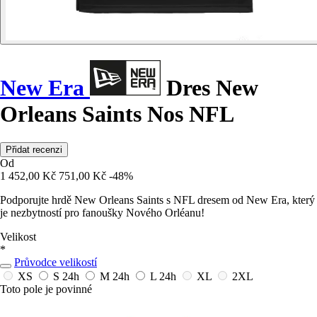
New Era
Dres New
Orleans Saints Nos NFL
Přidat recenzi
Od
1 452,00 Kč
751,00 Kč
-48%
Podporujte hrdě New Orleans Saints s NFL dresem od New Era, který
je nezbytností pro fanoušky Nového Orléanu!
Velikost
*
Průvodce velikostí
XS
S
24h
M
24h
L
24h
XL
2XL
Toto pole je povinné