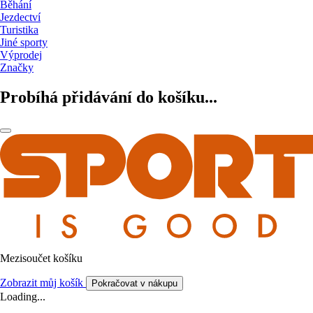
Běhání
Jezdectví
Turistika
Jiné sporty
Výprodej
Značky
Probíhá přidávání do košíku...
Mezisoučet košíku
Zobrazit můj košík
Pokračovat v nákupu
Loading...