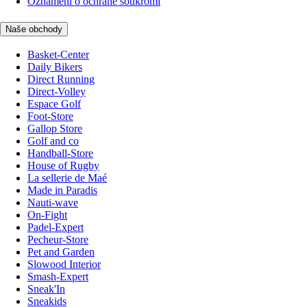
Oznámení o ochraně soukromí
Naše obchody
Basket-Center
Daily Bikers
Direct Running
Direct-Volley
Espace Golf
Foot-Store
Gallop Store
Golf and co
Handball-Store
House of Rugby
La sellerie de Maé
Made in Paradis
Nauti-wave
On-Fight
Padel-Expert
Pecheur-Store
Pet and Garden
Slowood Interior
Smash-Expert
Sneak'In
Sneakids