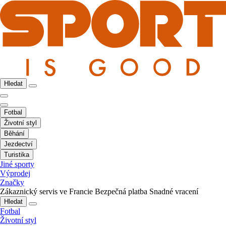
Hledat
Fotbal
Životní styl
Běhání
Jezdectví
Turistika
Jiné sporty
Výprodej
Značky
Zákaznický servis ve Francie
Bezpečná platba
Snadné vracení
Hledat
Fotbal
Životní styl