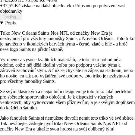
1 452,00 Kč
751,00 Kč
-48%
+37,55 Kč
ziskate na dalsi objednavku
Pripsano po potvrzeni vasi
objednavky
Loading...
Popis
Triko New Orleans Saints Nos NFL od značky New Era je
nezbytností pro všechny fanoušky Saints z Nového Orléans. Toto triko
je navrženo v ikonických barvách týmu - černé, zlaté a bílé - a hrdě
nese logo Saints na přední straně.
Vyrobeno z vysoce kvalitních materiálů, je toto triko pohodlné a
odolné, což z něj dělá ideální volbu pro podporu vašeho týmu a
zároveň zachování stylu. Ať už se chystáte na zápas na stadionu, nebo
ho nosíte jen tak pro vyjádření své podpory, toto triko je nezbytností
pro všechny fanoušky Saints.
Se svým klasickým a elegantním designem je toto triko také perfektní
pro sběratele sportovního oblečení. Je k dispozici v různých
velikostech, aby vyhovovalo všem příznivcům, a je skvělým doplňkem
do každého šatníku.
Jako fanoušek Saints si nemůžete dovolit nemít toto triko ve své sbírce.
Tak neváhejte, získejte nyní triko New Orleans Saints Nos NFL od
značky New Era a ukažte svou hrdost na svůj oblíbený tým!