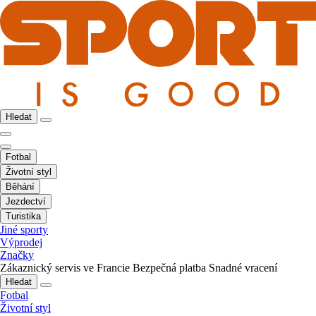
Hledat
Fotbal
Životní styl
Běhání
Jezdectví
Turistika
Jiné sporty
Výprodej
Značky
Zákaznický servis ve Francie
Bezpečná platba
Snadné vracení
Hledat
Fotbal
Životní styl