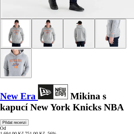
New Era
Mikina s
kapucí New York Knicks NBA
Přidat recenzi
Od
1 694,00 Kč
751,00 Kč
-56%