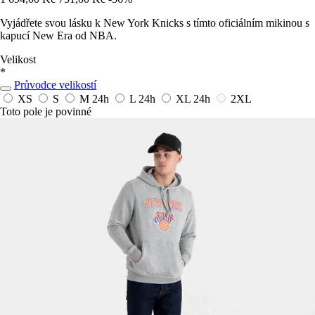
Vyjádřete svou lásku k New York Knicks s tímto oficiálním mikinou s
kapucí New Era od NBA.
Velikost
*
Průvodce velikostí
XS
S
M
24h
L
24h
XL
24h
2XL
Toto pole je povinné