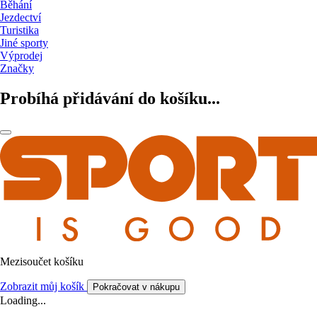
Běhání
Jezdectví
Turistika
Jiné sporty
Výprodej
Značky
Probíhá přidávání do košíku...
Mezisoučet košíku
Zobrazit můj košík
Pokračovat v nákupu
Loading...