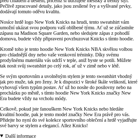
před chladem a deštěm, přičemž si udržujete městský a trendy styl.
Pečlivě zpracované detaily, jako jsou zesílené švy a vyšívané prvky,
dodávají tomuto oděvu kvalitu.
Nosíce hrdě logo New York Knicks na hrudi, tento sweatshirt vám
umožní ukázat svou podporu vaší oblíbené týmu. Ať už se zúčastníte
zápasu na Madison Square Garden, nebo sledujete zápas z pohodlí
domova, budete vždy připraveni povzbuzovat Knicks s tímto hoodie.
Kromě toho je tento hoodie New York Knicks NBA skvělou volbou
pro chladnější dny nebo vaše venkovní tréninky. Díky svému
prodyšnému materiálu vás udrží v teple, aniž byste se potili. Můžete
tak nosit svůj sweatshirt po celý rok, ať už v zimě nebo v létě.
Se svým sportovním a uvolněným stylem je tento sweatshirt vhodný
jak pro muže, tak pro ženy. Je k dispozici v široké škále velikostí, které
vyhovují všem typům postav. Ať už ho nosíte do posilovny nebo na
procházku po městě, s tímto hoodie New York Knicks značky New
Era budete vždy na vrcholu módy.
Celkově, pokud jste fanouškem New York Knicks nebo hledáte
kvalitní hoodie, pak je tento model značky New Era právě pro vás.
Přidejte ho nyní do své kolekce sportovního oblečení a hrdě vyjadřujte
své barvy se stylem a elegancí. Allez Knicks!
Další informace