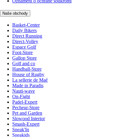
Oznámení o ochraně soukromí
Naše obchody
Basket-Center
Daily Bikers
Direct Running
Direct-Volley
Espace Golf
Foot-Store
Gallop Store
Golf and co
Handball-Store
House of Rugby
La sellerie de Maé
Made in Paradis
Nauti-wave
On-Fight
Padel-Expert
Pecheur-Store
Pet and Garden
Slowood Interior
Smash-Expert
Sneak'In
Sneakids