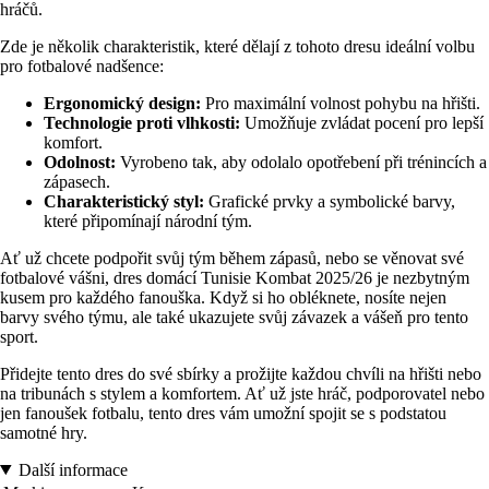
hráčů.
Zde je několik charakteristik, které dělají z tohoto dresu ideální volbu
pro fotbalové nadšence:
Ergonomický design:
Pro maximální volnost pohybu na hřišti.
Technologie proti vlhkosti:
Umožňuje zvládat pocení pro lepší
komfort.
Odolnost:
Vyrobeno tak, aby odolalo opotřebení při trénincích a
zápasech.
Charakteristický styl:
Grafické prvky a symbolické barvy,
které připomínají národní tým.
Ať už chcete podpořit svůj tým během zápasů, nebo se věnovat své
fotbalové vášni, dres domácí Tunisie Kombat 2025/26 je nezbytným
kusem pro každého fanouška. Když si ho obléknete, nosíte nejen
barvy svého týmu, ale také ukazujete svůj závazek a vášeň pro tento
sport.
Přidejte tento dres do své sbírky a prožijte každou chvíli na hřišti nebo
na tribunách s stylem a komfortem. Ať už jste hráč, podporovatel nebo
jen fanoušek fotbalu, tento dres vám umožní spojit se s podstatou
samotné hry.
Další informace