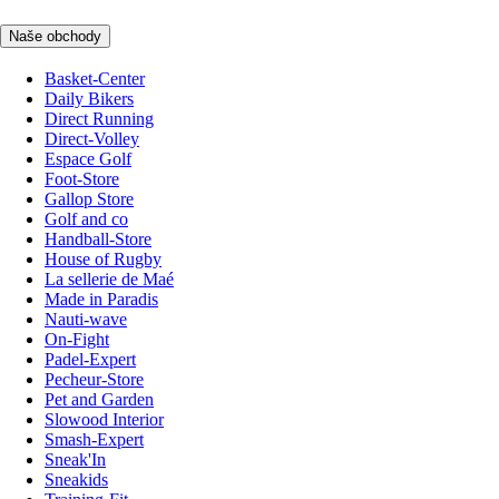
Naše obchody
Basket-Center
Daily Bikers
Direct Running
Direct-Volley
Espace Golf
Foot-Store
Gallop Store
Golf and co
Handball-Store
House of Rugby
La sellerie de Maé
Made in Paradis
Nauti-wave
On-Fight
Padel-Expert
Pecheur-Store
Pet and Garden
Slowood Interior
Smash-Expert
Sneak'In
Sneakids