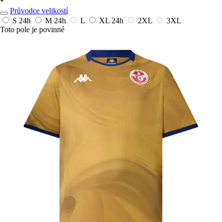
*
Průvodce velikostí
S
24h
M
24h
L
XL
24h
2XL
3XL
Toto pole je povinné