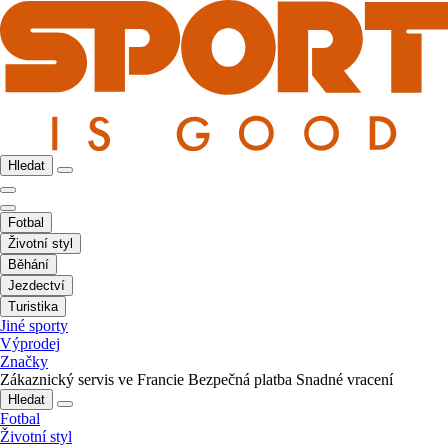
Hledat
Fotbal
Životní styl
Běhání
Jezdectví
Turistika
Jiné sporty
Výprodej
Značky
Zákaznický servis ve Francie
Bezpečná platba
Snadné vracení
Hledat
Fotbal
Životní styl