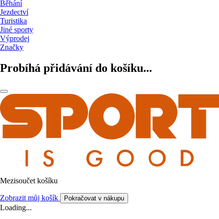
Běhání
Jezdectví
Turistika
Jiné sporty
Výprodej
Značky
Probíhá přidávání do košíku...
Mezisoučet košíku
Zobrazit můj košík
Pokračovat v nákupu
Loading...