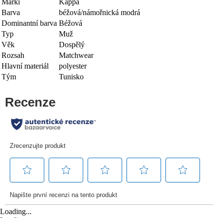
Marki
Kappa
Barva
béžová/námořnická modrá
Dominantní barva
Béžová
Typ
Muž
Věk
Dospělý
Rozsah
Matchwear
Hlavní materiál
polyester
Tým
Tunisko
Loading...