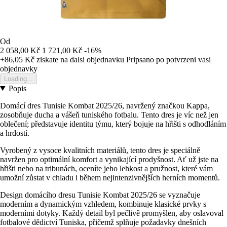
Od
2 058,00 Kč
1 721,00 Kč
-16%
+86,05 Kč
ziskate na dalsi objednavku
Pripsano po potvrzeni vasi
objednavky
Loading...
Popis
Domácí dres Tunisie Kombat 2025/26, navržený značkou Kappa,
zosobňuje ducha a vášeň tuniského fotbalu. Tento dres je víc než jen
oblečení; představuje identitu týmu, který bojuje na hřišti s odhodláním
a hrdostí.
Vyrobený z vysoce kvalitních materiálů, tento dres je speciálně
navržen pro optimální komfort a vynikající prodyšnost. Ať už jste na
hřišti nebo na tribunách, oceníte jeho lehkost a pružnost, které vám
umožní zůstat v chladu i během nejintenzivnějších herních momentů.
Design domácího dresu Tunisie Kombat 2025/26 se vyznačuje
moderním a dynamickým vzhledem, kombinuje klasické prvky s
moderními dotyky. Každý detail byl pečlivě promyšlen, aby oslavoval
fotbalové dědictví Tuniska, přičemž splňuje požadavky dnešních