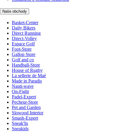
Naše obchody
Basket-Center
Daily Bikers
Direct Running
Direct-Volley
Espace Golf
Foot-Store
Gallop Store
Golf and co
Handball-Store
House of Rugby
La sellerie de Maé
Made in Paradis
Nauti-wave
On-Fight
Padel-Expert
Pecheur-Store
Pet and Garden
Slowood Interior
Smash-Expert
Sneak'In
Sneakids