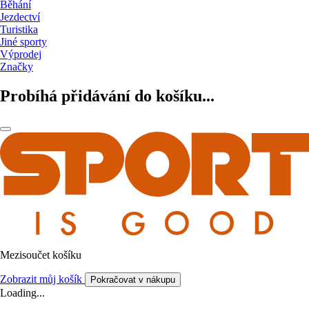
Běhání
Jezdectví
Turistika
Jiné sporty
Výprodej
Značky
Probíhá přidávání do košíku...
Mezisoučet košíku
Zobrazit můj košík
Pokračovat v nákupu
Loading...