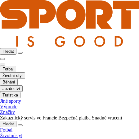
Hledat
Fotbal
Životní styl
Běhání
Jezdectví
Turistika
Jiné sporty
Výprodej
Značky
Zákaznický servis ve Francie
Bezpečná platba
Snadné vracení
Hledat
Fotbal
Životní styl