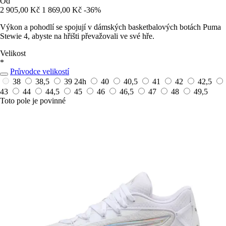
Od
2 905,00 Kč
1 869,00 Kč
-36%
Výkon a pohodlí se spojují v dámských basketbalových botách Puma
Stewie 4, abyste na hřišti převažovali ve své hře.
Velikost
*
Průvodce velikostí
38
38,5
39
24h
40
40,5
41
42
42,5
43
44
44,5
45
46
46,5
47
48
49,5
Toto pole je povinné