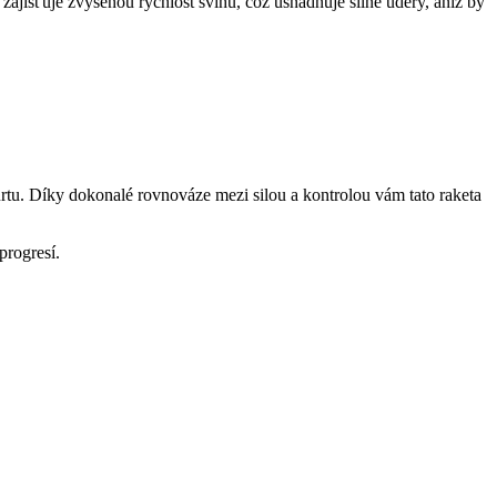
 zajišťuje zvýšenou rychlost švihu, což usnadňuje silné údery, aniž by
rtu. Díky dokonalé rovnováze mezi silou a kontrolou vám tato raketa
progresí.