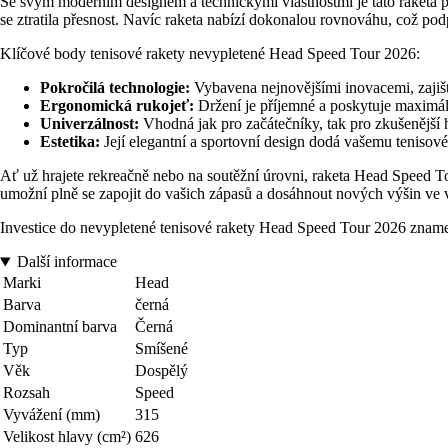
Se svým moderním designem a technickými vlastnostmi je tato raketa per
se ztratila přesnost. Navíc raketa nabízí dokonalou rovnováhu, což podp
Klíčové body tenisové rakety nevypletené Head Speed Tour 2026:
Pokročilá technologie:
Vybavena nejnovějšími inovacemi, zajišť
Ergonomická rukojeť:
Držení je příjemné a poskytuje maximá
Univerzálnost:
Vhodná jak pro začátečníky, tak pro zkušenější h
Estetika:
Její elegantní a sportovní design dodá vašemu teniso
Ať už hrajete rekreačně nebo na soutěžní úrovni, raketa Head Speed T
umožní plně se zapojit do vašich zápasů a dosáhnout nových výšin ve v
Investice do nevypletené tenisové rakety Head Speed Tour 2026 znamená
Další informace
Marki
Head
Barva
černá
Dominantní barva
Černá
Typ
Smíšené
Věk
Dospělý
Rozsah
Speed
Vyvážení (mm)
315
Velikost hlavy (cm²)
626