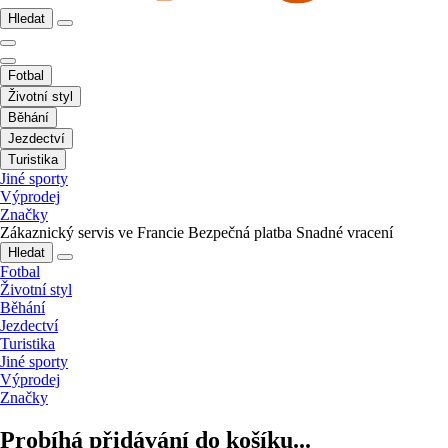
Hledat
Fotbal
Životní styl
Běhání
Jezdectví
Turistika
Jiné sporty
Výprodej
Značky
Zákaznický servis ve Francie
Bezpečná platba
Snadné vracení
Hledat
Fotbal
Životní styl
Běhání
Jezdectví
Turistika
Jiné sporty
Výprodej
Značky
Probíhá přidávání do košíku...