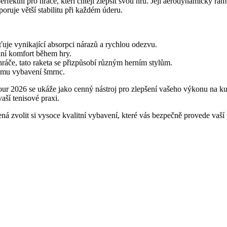
fektní pro hráče, kteří chtějí zlepšit svou hru. Její aerodynamický rám
oruje větší stabilitu při každém úderu.
uje vynikající absorpci nárazů a rychlou odezvu.
lní komfort během hry.
ráče, tato raketa se přizpůsobí různým herním stylům.
vému vybavení šmrnc.
our 2026 se ukáže jako cenný nástroj pro zlepšení vašeho výkonu na ku
aší tenisové praxi.
 zvolit si vysoce kvalitní vybavení, které vás bezpečně provede vaší 