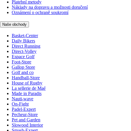
Platební metody
Náklady na dopravu a možnosti doručení
Oznámení o ochraně soukromí
Naše obchody
Basket-Center
Daily Bikers
Direct Running
Direct-Volley
Espace Golf
Foot-Store
Gallop Store
Golf and co
Handball-Store
House of Rugby
La sellerie de Maé
Made in Paradis
Nauti-wave
On-Fight
Padel-Expert
Pecheur-Store
Pet and Garden
Slowood Interior
Smash-Expert