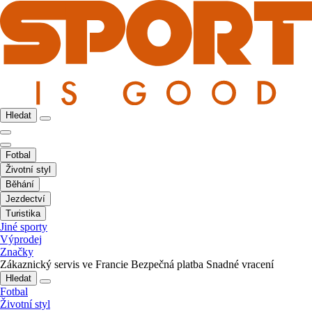
Hledat
Fotbal
Životní styl
Běhání
Jezdectví
Turistika
Jiné sporty
Výprodej
Značky
Zákaznický servis ve Francie
Bezpečná platba
Snadné vracení
Hledat
Fotbal
Životní styl