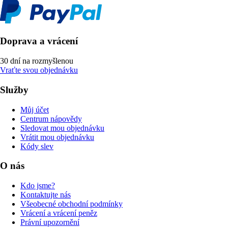
Doprava a vrácení
30 dní na rozmyšlenou
Vraťte svou objednávku
Služby
Můj účet
Centrum nápovědy
Sledovat mou objednávku
Vrátit mou objednávku
Kódy slev
O nás
Kdo jsme?
Kontaktujte nás
Všeobecné obchodní podmínky
Vrácení a vrácení peněz
Právní upozornění