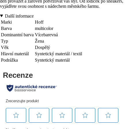
den provázet a zároveň potvrzovat váš styl. Od lodiček po sneakers,
vyjádřete svou osobnost s nádechem městského šarmu.
Další informace
Marki
Hoff
Barva
multicolor
Dominantní barva
Vícebarevná
Typ
Žena
Věk
Dospělý
Hlavní materiál
Syntetický materiál / textil
Podrážka
Syntetický materiál