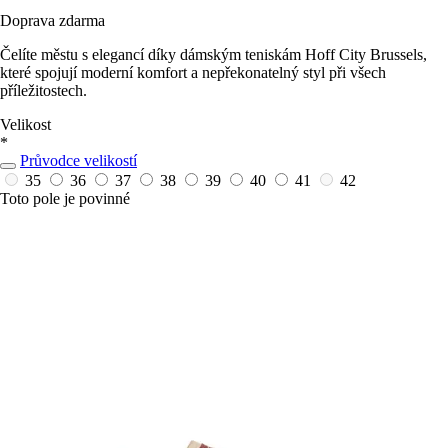
Doprava zdarma
Čelíte městu s elegancí díky dámským teniskám Hoff City Brussels,
které spojují moderní komfort a nepřekonatelný styl při všech
příležitostech.
Velikost
*
Průvodce velikostí
35
36
37
38
39
40
41
42
Toto pole je povinné