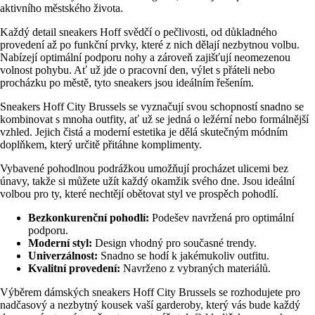
aktivního městského života.
Každý detail sneakers Hoff svědčí o pečlivosti, od důkladného
provedení až po funkční prvky, které z nich dělají nezbytnou volbu.
Nabízejí optimální podporu nohy a zároveň zajišťují neomezenou
volnost pohybu. Ať už jde o pracovní den, výlet s přáteli nebo
procházku po městě, tyto sneakers jsou ideálním řešením.
Sneakers Hoff City Brussels se vyznačují svou schopností snadno se
kombinovat s mnoha outfity, ať už se jedná o ležérní nebo formálnější
vzhled. Jejich čistá a moderní estetika je dělá skutečným módním
doplňkem, který určitě přitáhne komplimenty.
Vybavené pohodlnou podrážkou umožňují procházet ulicemi bez
únavy, takže si můžete užít každý okamžik svého dne. Jsou ideální
volbou pro ty, které nechtějí obětovat styl ve prospěch pohodlí.
Bezkonkurenční pohodlí:
Podešev navržená pro optimální
podporu.
Moderní styl:
Design vhodný pro současné trendy.
Univerzálnost:
Snadno se hodí k jakémukoliv outfitu.
Kvalitní provedení:
Navrženo z vybraných materiálů.
Výběrem dámských sneakers Hoff City Brussels se rozhodujete pro
nadčasový a nezbytný kousek vaší garderoby, který vás bude každý