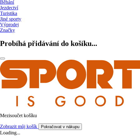
Běhání
Jezdectví
Turistika
Jiné sporty
Výprodej
Značky
Probíhá přidávání do košíku...
Mezisoučet košíku
Zobrazit můj košík
Pokračovat v nákupu
Loading...