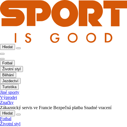
Hledat
Fotbal
Životní styl
Běhání
Jezdectví
Turistika
Jiné sporty
Výprodej
Značky
Zákaznický servis ve Francie
Bezpečná platba
Snadné vracení
Hledat
Fotbal
Životní styl