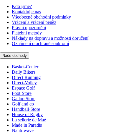
Kdo jsme?
Kontaktujte nás
Všeobecné obchodní podmínky
Vrácení a vrácení peněz
Právní upozornění
Platební metody
Náklady na dopravu a možnosti doručení
Oznámení o ochraně soukromí
Naše obchody
Basket-Center
Daily Bikers
Direct Running
Direct-Volley
Espace Golf
Foot-Store
Gallop Store
Golf and co
Handball-Store
House of Rugby
La sellerie de Maé
Made in Paradis
Nauti-wave