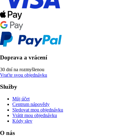
Doprava a vrácení
30 dní na rozmyšlenou
Vraťte svou objednávku
Služby
Můj účet
Centrum nápovědy
Sledovat mou objednávku
Vrátit mou objednávku
Kódy slev
O nás