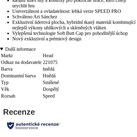
Ideální směs síly a kontroly pro pokročilé hráče, kteří chtějí
urychlit hru
Univerzálnost a ovladatelnost: lehká verze SPEED PRO
Schváleno Ari Sánchez
Exkluzivní úderová plocha, hybridní tkaný materiál kombinující
nejlepší výkony uhlíkových a skleněných vláken
Vylepšená technologie Soft Butt Cap pro pohodlnější úchop
Nový exkluzivní a prémiový design
Další informace
Marki
Head
Odkaz na dodavatele
221075
Barva
hnědá
Dominantní barva
Hnědá
Typ
Smíšené
Věk
Dospělý
Rozsah
Speed