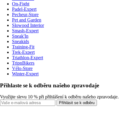
On-Fight
Padel-Expert
Pecheur-Store
Pet and Garden
Slowood Interior
Smash-Expert
Sneak'In
Sneakids
Training-Fit
Trek-Expert
Triathlon-Expert
TripnBikers
Vélo-Store
Winter-Expert
Přihlaste se k odběru našeho zpravodaje
Využijte slevu 10 % při přihlášení k odběru našeho zpravodaje.
Přihlásit se k odběru