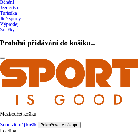
Běhání
Jezdectví
Turistika
Jiné sporty
Výprodej
Značky
Probíhá přidávání do košíku...
Mezisoučet košíku
Zobrazit můj košík
Pokračovat v nákupu
Loading...