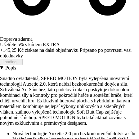
Doprava zdarma
Ušetřete 5%
s kódem
EXTRA
+145,25 Kč
ziskate na dalsi objednavku
Pripsano po potvrzeni vasi
objednavky
Loading...
Popis
Snadno ovladatelná, SPEED MOTION byla vylepšena inovativní
technologií Auxetic 2.0, která nabízí bezkonkurenční dotyk a sílu.
Schválená Ari Sánchez, tato padelová raketa poskytuje dokonalou
kombinaci síly a kontroly pro pokročilé hráče a soutěžní hráče, kteří
chtějí urychlit hru. Exkluzivní úderová plocha s hybridním tkaným
materiálem kombinuje nejlepší výkony uhlíkových a skleněných
vláken, zatímco vylepšená technologie Soft Butt Cap zajišťuje
pohodlnější úchop. SPEED MOTION byla také aktualizována s
novým exkluzivním a prémiovým designem.
Nová technologie Auxetic 2.0 pro bezkonkurenční dotyk a sílu