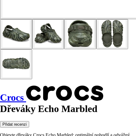
Crocs
Dřeváky Echo Marbled
Přidat recenzi
Objevte dřeváky Crocs Echo Marbled: optimální pohodlí a odvážný