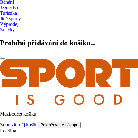
Běhání
Jezdectví
Turistika
Jiné sporty
Výprodej
Značky
Probíhá přidávání do košíku...
Mezisoučet košíku
Zobrazit můj košík
Pokračovat v nákupu
Loading...