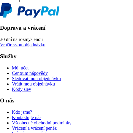
Doprava a vrácení
30 dní na rozmyšlenou
Vraťte svou objednávku
Služby
Můj účet
Centrum nápovědy
Sledovat mou objednávku
Vrátit mou objednávku
Kódy slev
O nás
Kdo jsme?
Kontaktujte nás
Všeobecné obchodní podmínky
Vrácení a vrácení peněz