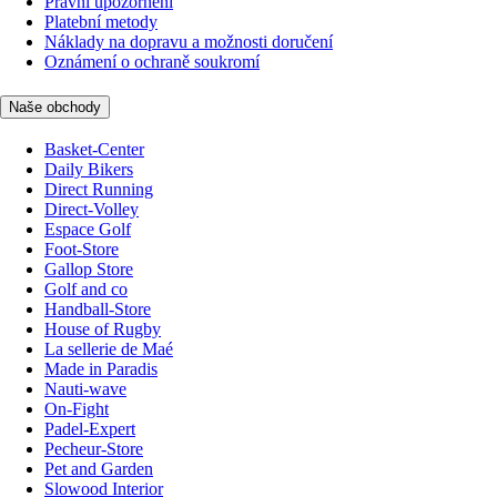
Právní upozornění
Platební metody
Náklady na dopravu a možnosti doručení
Oznámení o ochraně soukromí
Naše obchody
Basket-Center
Daily Bikers
Direct Running
Direct-Volley
Espace Golf
Foot-Store
Gallop Store
Golf and co
Handball-Store
House of Rugby
La sellerie de Maé
Made in Paradis
Nauti-wave
On-Fight
Padel-Expert
Pecheur-Store
Pet and Garden
Slowood Interior