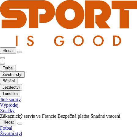
Hledat
Fotbal
Životní styl
Běhání
Jezdectví
Turistika
Jiné sporty
Výprodej
Značky
Zákaznický servis ve Francie
Bezpečná platba
Snadné vracení
Hledat
Fotbal
Životní styl