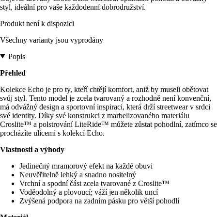
styl, ideální pro vaše každodenní dobrodružství.
Produkt není k dispozici
Všechny varianty jsou vyprodány
Popis
Přehled
Kolekce Echo je pro ty, kteří chtějí komfort, aniž by museli obětovat
svůj styl. Tento model je zcela tvarovaný a rozhodně není konvenční,
má odvážný design a sportovní inspiraci, která drží streetwear v srdci
své identity. Díky své konstrukci z marbelizovaného materiálu
Croslite™ a polstrování LiteRide™ můžete zůstat pohodlní, zatímco se
procházíte ulicemi s kolekcí Echo.
Vlastnosti a výhody
Jedinečný mramorový efekt na každé obuvi
Neuvěřitelně lehký a snadno nositelný
Vrchní a spodní část zcela tvarované z Croslite™
Voděodolný a plovoucí; váží jen několik uncí
Zvýšená podpora na zadním pásku pro větší pohodlí