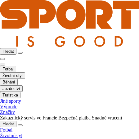
Hledat
Fotbal
Životní styl
Běhání
Jezdectví
Turistika
Jiné sporty
Výprodej
Značky
Zákaznický servis ve Francie
Bezpečná platba
Snadné vracení
Hledat
Fotbal
Životní styl