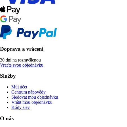
Doprava a vrácení
30 dní na rozmyšlenou
Vraťte svou objednávku
Služby
Můj účet
Centrum nápovědy
Sledovat mou objednávku
Vrátit mou objednávku
Kódy slev
O nás