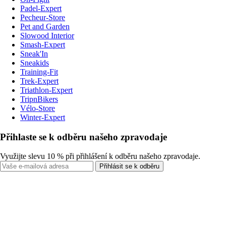
Padel-Expert
Pecheur-Store
Pet and Garden
Slowood Interior
Smash-Expert
Sneak'In
Sneakids
Training-Fit
Trek-Expert
Triathlon-Expert
TripnBikers
Vélo-Store
Winter-Expert
Přihlaste se k odběru našeho zpravodaje
Využijte slevu 10 % při přihlášení k odběru našeho zpravodaje.
Přihlásit se k odběru