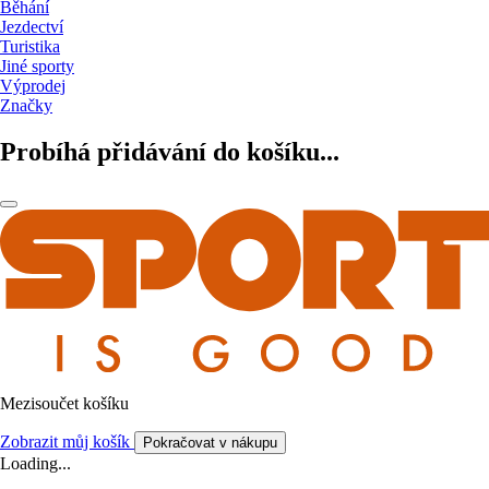
Běhání
Jezdectví
Turistika
Jiné sporty
Výprodej
Značky
Probíhá přidávání do košíku...
Mezisoučet košíku
Zobrazit můj košík
Pokračovat v nákupu
Loading...