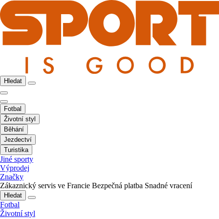
Hledat
Fotbal
Životní styl
Běhání
Jezdectví
Turistika
Jiné sporty
Výprodej
Značky
Zákaznický servis ve Francie
Bezpečná platba
Snadné vracení
Hledat
Fotbal
Životní styl