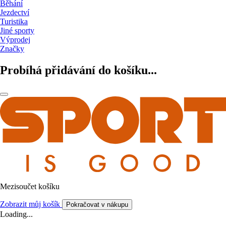
Běhání
Jezdectví
Turistika
Jiné sporty
Výprodej
Značky
Probíhá přidávání do košíku...
Mezisoučet košíku
Zobrazit můj košík
Pokračovat v nákupu
Loading...