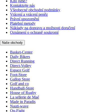
Kdo jsme?
Kontaktujte nás
Všeobecné obchodní podmínky
Vrácení a vrácení peněz
Právní upozornění
Platební metody
Náklady na dopravu a možnosti doručení
Oznámení o ochraně soukromí
Naše obchody
Basket-Center
Daily Bikers
Direct Running
Direct-Volley
Espace Golf
Foot-Store
Gallop Store
Golf and co
Handball-Store
House of Rugby
La sellerie de Maé
Made in Paradis
Nauti-wave
On-Fight