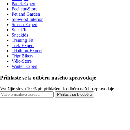
Padel-Expert
Pecheur-Store
Pet and Garden
Slowood Interior
Smash-Expert
Sneak'In
Sneakids
Training-Fit
Trek-Expert
Triathlon-Expert
TripnBikers
Vélo-Store
Winter-Expert
Přihlaste se k odběru našeho zpravodaje
Využijte slevu 10 % při přihlášení k odběru našeho zpravodaje.
Přihlásit se k odběru