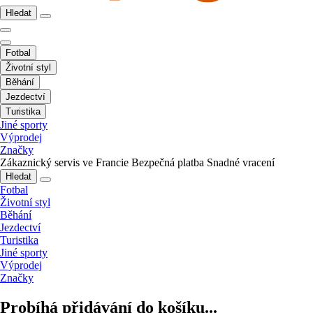
Hledat
Fotbal
Životní styl
Běhání
Jezdectví
Turistika
Jiné sporty
Výprodej
Značky
Zákaznický servis ve Francie
Bezpečná platba
Snadné vracení
Hledat
Fotbal
Životní styl
Běhání
Jezdectví
Turistika
Jiné sporty
Výprodej
Značky
Probíhá přidávání do košíku...