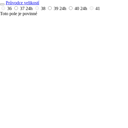
Průvodce velikostí
36
37
24h
38
39
24h
40
24h
41
Toto pole je povinné