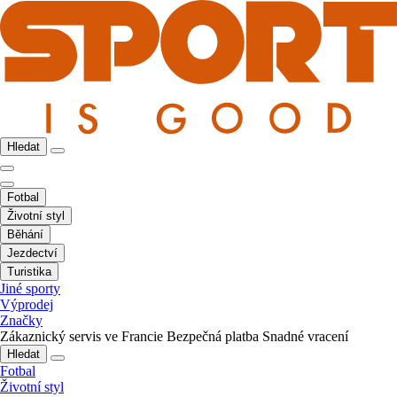
Hledat
Fotbal
Životní styl
Běhání
Jezdectví
Turistika
Jiné sporty
Výprodej
Značky
Zákaznický servis ve Francie
Bezpečná platba
Snadné vracení
Hledat
Fotbal
Životní styl