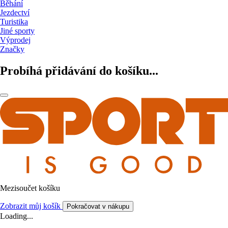
Běhání
Jezdectví
Turistika
Jiné sporty
Výprodej
Značky
Probíhá přidávání do košíku...
Mezisoučet košíku
Zobrazit můj košík
Pokračovat v nákupu
Loading...