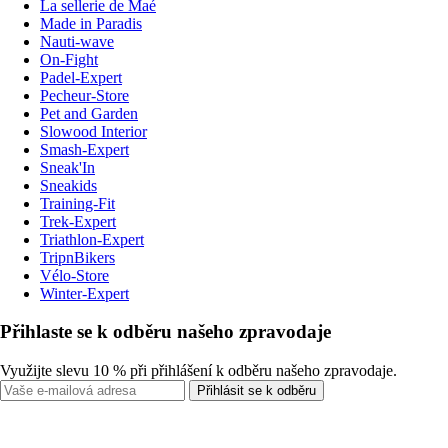
La sellerie de Maé
Made in Paradis
Nauti-wave
On-Fight
Padel-Expert
Pecheur-Store
Pet and Garden
Slowood Interior
Smash-Expert
Sneak'In
Sneakids
Training-Fit
Trek-Expert
Triathlon-Expert
TripnBikers
Vélo-Store
Winter-Expert
Přihlaste se k odběru našeho zpravodaje
Využijte slevu 10 % při přihlášení k odběru našeho zpravodaje.
Přihlásit se k odběru