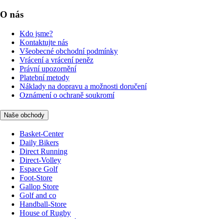
O nás
Kdo jsme?
Kontaktujte nás
Všeobecné obchodní podmínky
Vrácení a vrácení peněz
Právní upozornění
Platební metody
Náklady na dopravu a možnosti doručení
Oznámení o ochraně soukromí
Naše obchody
Basket-Center
Daily Bikers
Direct Running
Direct-Volley
Espace Golf
Foot-Store
Gallop Store
Golf and co
Handball-Store
House of Rugby