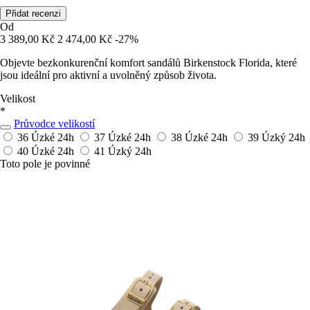
Přidat recenzi
Od
3 389,00 Kč
2 474,00 Kč
-27%
Objevte bezkonkurenční komfort sandálů Birkenstock Florida, které
jsou ideální pro aktivní a uvolněný způsob života.
Velikost
*
Průvodce velikostí
36 Úzké
24h
37 Úzké
24h
38 Úzké
24h
39 Úzký
24h
40 Úzké
24h
41 Úzký
24h
Toto pole je povinné