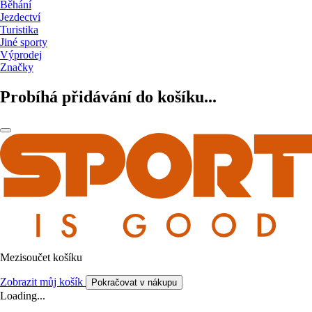
Běhání
Jezdectví
Turistika
Jiné sporty
Výprodej
Značky
Probíhá přidávání do košíku...
Mezisoučet košíku
Zobrazit můj košík
Pokračovat v nákupu
Loading...