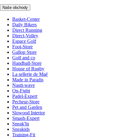
Naše obchody
Basket-Center
Daily Bikers
Direct Running
Direct-Volley
Espace Golf
Foot-Store
Gallop Store
Golf and co
Handball-Store
House of Rugby
La sellerie de Maé
Made in Paradis
Nauti-wave
On-Fight
Padel-Expert
Pecheur-Store
Pet and Garden
Slowood Interior
Smash-Expert
Sneak'In
Sneakids
Training-Fit