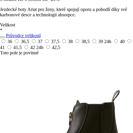
Jezdecké boty Ariat pro ženy, které spojují oporu a pohodlí díky své
karbonové desce a technologii absorpce.
Velikost
*
Průvodce velikostí
36
36,5
37
37,5
38
38,5
39
24h
40
41
41,5
42
24h
42,5
Toto pole je povinné