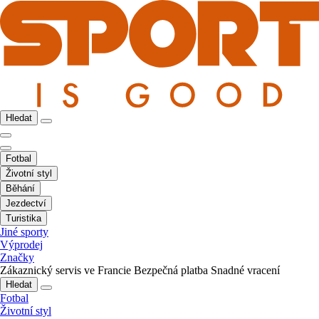
Hledat
Fotbal
Životní styl
Běhání
Jezdectví
Turistika
Jiné sporty
Výprodej
Značky
Zákaznický servis ve Francie
Bezpečná platba
Snadné vracení
Hledat
Fotbal
Životní styl