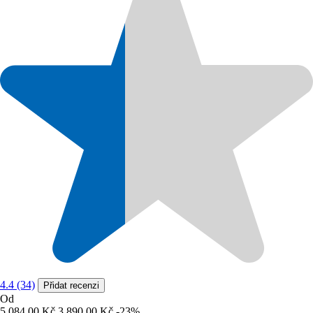
4.4 (34)
Přidat recenzi
Od
5 084,00 Kč
3 890,00 Kč
-23%