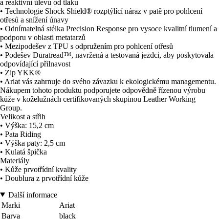
a reaktivní úlevu od tlaku
• Technologie Shock Shield® rozptýlící náraz v patě pro pohlcení
otřesů a snížení únavy
• Odnímatelná stélka Precision Response pro vysoce kvalitní tlumení a
podporu v oblasti metatarzů
• Mezipodešev z TPU s odpružením pro pohlcení otřesů
• Podešev Duratread™, navržená a testovaná jezdci, aby poskytovala
odpovídající přilnavost
• Zip YKK®
• Ariat vás zahrnuje do svého závazku k ekologickému managementu.
Nákupem tohoto produktu podporujete odpovědně řízenou výrobu
kůže v koželužnách certifikovaných skupinou Leather Working
Group.
Velikost a střih
• Výška: 15,2 cm
• Pata Riding
• Výška paty: 2,5 cm
• Kulatá špička
Materiály
• Kůže prvotřídní kvality
• Doublura z prvotřídní kůže
Další informace
Marki
Ariat
Barva
black