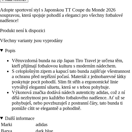
Adopte sportovní styl s Japonskou TT Coupe du Monde 2026
soupravou, která spojuje pohodlí a eleganci pro všechny fotbalové
nadšence!
Produkt není k dispozici
Všechny varianty jsou vyprodány
Popis
Větruvzdorná bunda na zip Japan Tiro Travel je určena těm,
kteří přijímají fotbalovou kulturu s moderním nádechem.
S celoplošným zipem a kapucí tato bunda zajišťuje všestrannost
a ochranu před nepřízní počasí. Materiál z jednobarevné látky
poskytuje pocit pohodlí. Slim fit střih a ergonomické linie
vytvářejí elegantní siluetu, která se s tebou pohybuje.
Výkonová značka dodává nádech autenticity adidas, což z ní
dělá nezbytnost pro každého fotbalového nadšence. Ať už se
pohybuješ, nebo povzbuzuješ z postranní čáry, tato bunda ti
pomůže cítit se elegantně a pohodlně.
Další informace
Marki
adidas
Barva
dark blue