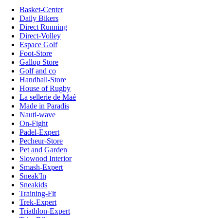
Basket-Center
Daily Bikers
Direct Running
Direct-Volley
Espace Golf
Foot-Store
Gallop Store
Golf and co
Handball-Store
House of Rugby
La sellerie de Maé
Made in Paradis
Nauti-wave
On-Fight
Padel-Expert
Pecheur-Store
Pet and Garden
Slowood Interior
Smash-Expert
Sneak'In
Sneakids
Training-Fit
Trek-Expert
Triathlon-Expert