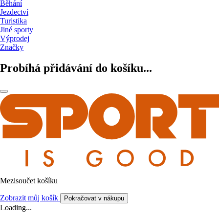
Běhání
Jezdectví
Turistika
Jiné sporty
Výprodej
Značky
Probíhá přidávání do košíku...
Mezisoučet košíku
Zobrazit můj košík
Pokračovat v nákupu
Loading...