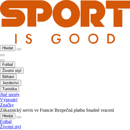
Hledat
Fotbal
Životní styl
Běhání
Jezdectví
Turistika
Jiné sporty
Výprodej
Značky
Zákaznický servis ve Francie
Bezpečná platba
Snadné vracení
Hledat
Fotbal
Životní styl