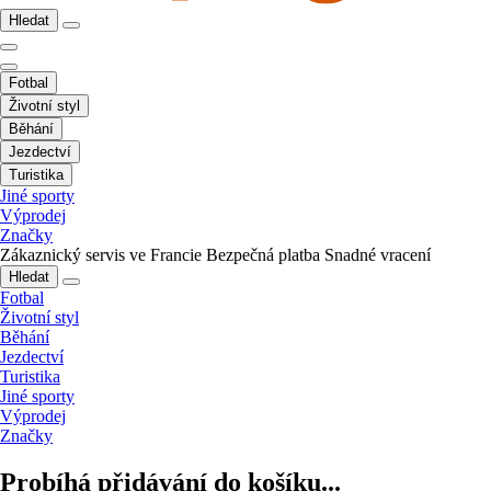
Hledat
Fotbal
Životní styl
Běhání
Jezdectví
Turistika
Jiné sporty
Výprodej
Značky
Zákaznický servis ve Francie
Bezpečná platba
Snadné vracení
Hledat
Fotbal
Životní styl
Běhání
Jezdectví
Turistika
Jiné sporty
Výprodej
Značky
Probíhá přidávání do košíku...