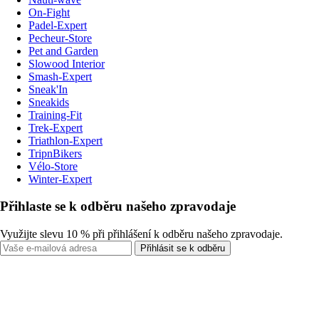
On-Fight
Padel-Expert
Pecheur-Store
Pet and Garden
Slowood Interior
Smash-Expert
Sneak'In
Sneakids
Training-Fit
Trek-Expert
Triathlon-Expert
TripnBikers
Vélo-Store
Winter-Expert
Přihlaste se k odběru našeho zpravodaje
Využijte slevu 10 % při přihlášení k odběru našeho zpravodaje.
Přihlásit se k odběru