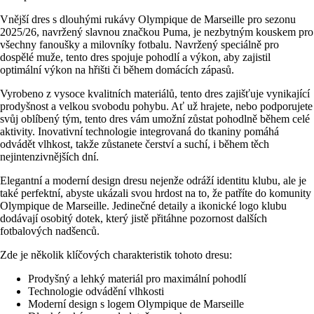
Vnější dres s dlouhými rukávy Olympique de Marseille pro sezonu
2025/26, navržený slavnou značkou Puma, je nezbytným kouskem pro
všechny fanoušky a milovníky fotbalu. Navržený speciálně pro
dospělé muže, tento dres spojuje pohodlí a výkon, aby zajistil
optimální výkon na hřišti či během domácích zápasů.
Vyrobeno z vysoce kvalitních materiálů, tento dres zajišťuje vynikající
prodyšnost a velkou svobodu pohybu. Ať už hrajete, nebo podporujete
svůj oblíbený tým, tento dres vám umožní zůstat pohodlně během celé
aktivity. Inovativní technologie integrovaná do tkaniny pomáhá
odvádět vlhkost, takže zůstanete čerství a suchí, i během těch
nejintenzivnějších dní.
Elegantní a moderní design dresu nejenže odráží identitu klubu, ale je
také perfektní, abyste ukázali svou hrdost na to, že patříte do komunity
Olympique de Marseille. Jedinečné detaily a ikonické logo klubu
dodávají osobitý dotek, který jistě přitáhne pozornost dalších
fotbalových nadšenců.
Zde je několik klíčových charakteristik tohoto dresu:
Prodyšný a lehký materiál pro maximální pohodlí
Technologie odvádění vlhkosti
Moderní design s logem Olympique de Marseille