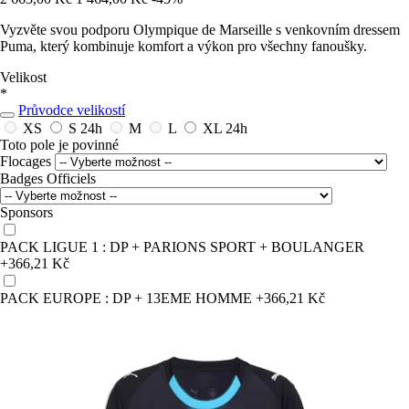
Vyzvěte svou podporu Olympique de Marseille s venkovním dressem
Puma, který kombinuje komfort a výkon pro všechny fanoušky.
Velikost
*
Průvodce velikostí
XS
S
24h
M
L
XL
24h
Toto pole je povinné
Flocages
Badges Officiels
Sponsors
PACK LIGUE 1 : DP + PARIONS SPORT + BOULANGER
+366,21 Kč
PACK EUROPE : DP + 13EME HOMME
+366,21 Kč