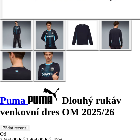
Puma
Dlouhý rukáv
venkovní dres OM 2025/26
Přidat recenzi
Od
2 663,00 Kč
1 464,00 Kč
-45%