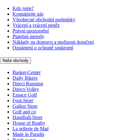
Kdo jsme?
Kontaktujte nás
Všeobecné obchodní podmínky
Vrácení a vrácení peněz
Právní upozornění
Platební metody
Náklady na dopravu a možnosti doručení
Oznámení o ochraně soukromí
Naše obchody
Basket-Center
Daily Bikers
Direct Running
Direct-Volley
Espace Golf
Foot-Store
Gallop Store
Golf and co
Handball-Store
House of Rugby
La sellerie de Maé
Made in Paradis
Nauti-wave