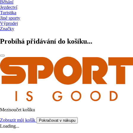
Běhání
Jezdectví
Turistika
Jiné sporty
Výprodej
Značky
Probíhá přidávání do košíku...
Mezisoučet košíku
Zobrazit můj košík
Pokračovat v nákupu
Loading...