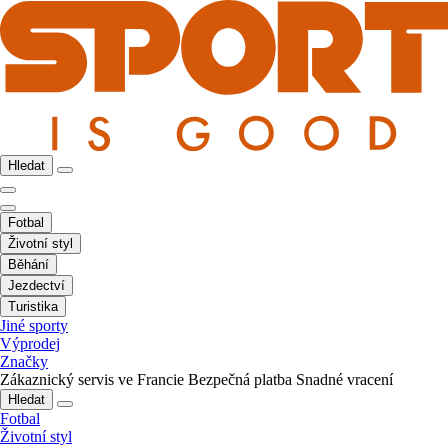
Hledat
Fotbal
Životní styl
Běhání
Jezdectví
Turistika
Jiné sporty
Výprodej
Značky
Zákaznický servis ve Francie
Bezpečná platba
Snadné vracení
Hledat
Fotbal
Životní styl